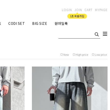
LOGIN
JOIN
CART
MYPAGE
1초 회원가입
1
CODI SET
BIG SIZE
원마일룩
New
High price
Low price