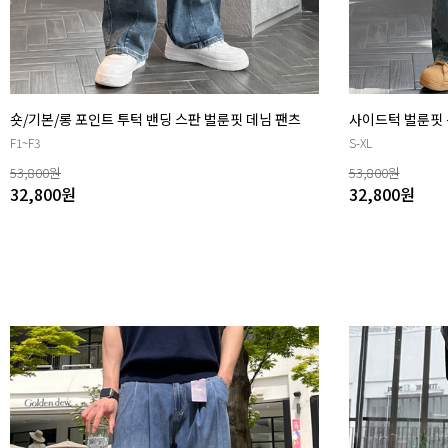
숏/기본/롱 포인트 투턱 밴딩 스판 벌룬핏 데님 팬츠
사이드턱 벌룬핏 
F1~F3
S-XL
53,800
원
53,800
원
32,800
원
32,800
원