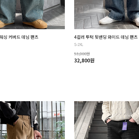
워싱 커버드 데님 팬츠
4컬러 투턱 뒷밴딩 와이드 데님 팬츠
S-2XL
53,800
원
32,800
원