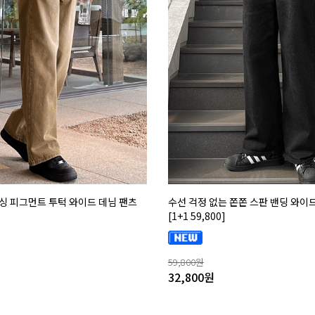
싱 피그먼트 투턱 와이드 데님 팬츠
수선 걱정 없는 쫀쫀 스판 밴딩 와이
[1+1 59,800]
59,800
원
32,800
원