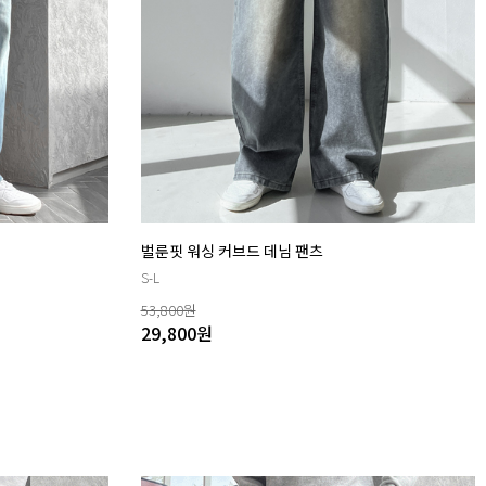
벌룬핏 워싱 커브드 데님 팬츠
S-L
53,800
원
29,800
원