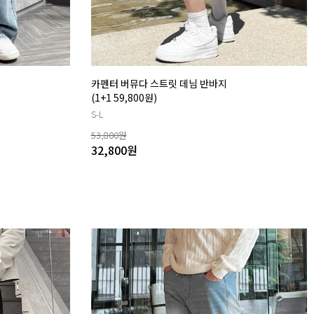
카펜터 버뮤다 스트릿 데님 반바지
(1+1 59,800원)
S-L
53,800
원
32,800
원