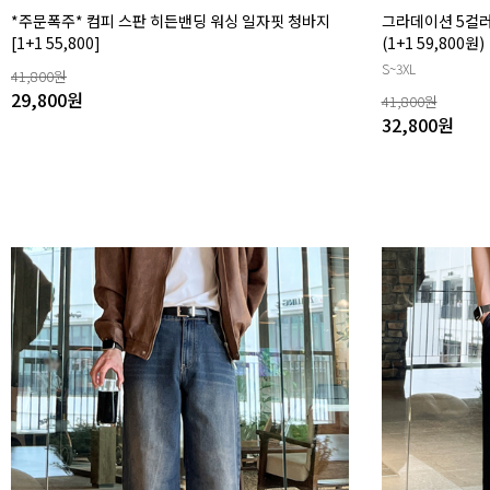
*주문폭주* 컴피 스판 히든밴딩 워싱 일자핏 청바지
그라데이션 5컬러
[1+1 55,800]
(1+1 59,800원)
S~3XL
41,800
원
29,800
원
41,800
원
32,800
원