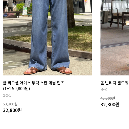
쿨 리오셀 아이스 투턱 스판 데님 팬츠
몰 빈티지 샌드워
(1+1 59,800원)
M~XL
S-3XL
45,900
원
32,800
원
53,800
원
32,800
원