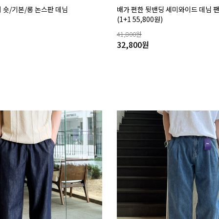
 숏/기본/롱 논스판 데님
배가 편한 뒷밴딩 세미와이드 데님 
(1+1 55,800원)
41,800
원
32,800
원