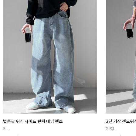
벌룬핏 워싱 사이드 핀턱 데님 팬츠
3단 기장 샌드워
S-L
S-5XL