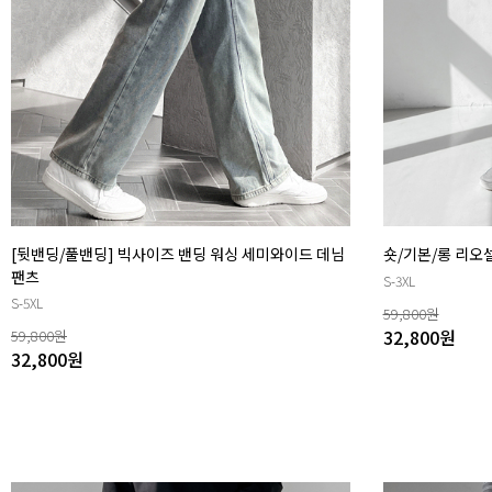
[뒷밴딩/풀밴딩] 빅사이즈 밴딩 워싱 세미와이드 데님
숏/기본/롱 리오
팬츠
S-3XL
S-5XL
59,800
원
32,800
원
59,800
원
32,800
원