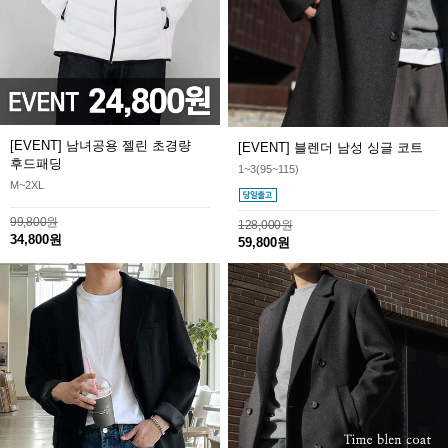
[EVENT] 남녀공용 젤린 초경량
[EVENT] 블렌더 남성 싱글 코트
후드패딩
1~3(95~115)
M~2XL
99,800원
128,000원
34,800원
59,800원