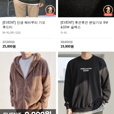
[EVENT] 인생 헤비쭈리 기모
[EVENT] 후끈후끈 본딩기모 9부
후드티
&10부 슬랙스
M~XL(95~110)
S~XL
37,000원
38,800원
25,800원
19,800원