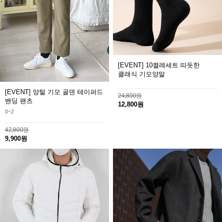
[EVENT] 10켤레세트 따듯한
클래식 기모양말
[EVENT] 양털 기모 골덴 테이퍼드
24,800원
밴딩 팬츠
12,800원
0~2
42,800원
9,900원