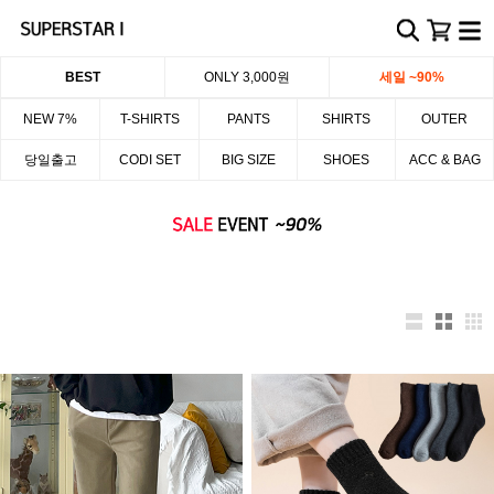
BEST
ONLY 3,000원
세일 ~90%
NEW 7%
T-SHIRTS
PANTS
SHIRTS
OUTER
당일출고
CODI SET
BIG SIZE
SHOES
ACC & BAG