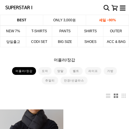
BEST
ONLY 3,000원
세일 ~90%
NEW 7%
T-SHIRTS
PANTS
SHIRTS
OUTER
당일출고
CODI SET
BIG SIZE
SHOES
ACC & BAG
머플러/장갑
머플러/장갑
모자
양말
벨트
라이프
가방
쥬얼리
안경/선글라스