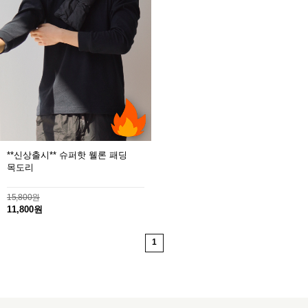
**신상출시** 슈퍼핫 웰론 패딩
목도리
15,800원
11,800원
1