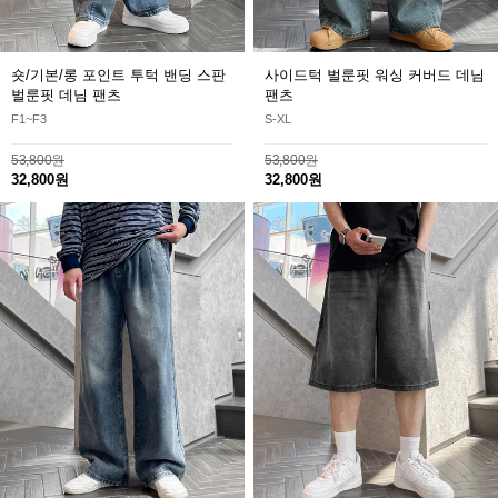
숏/기본/롱 포인트 투턱 밴딩 스판
사이드턱 벌룬핏 워싱 커버드 데님
벌룬핏 데님 팬츠
팬츠
F1~F3
S-XL
53,800원
53,800원
32,800원
32,800원