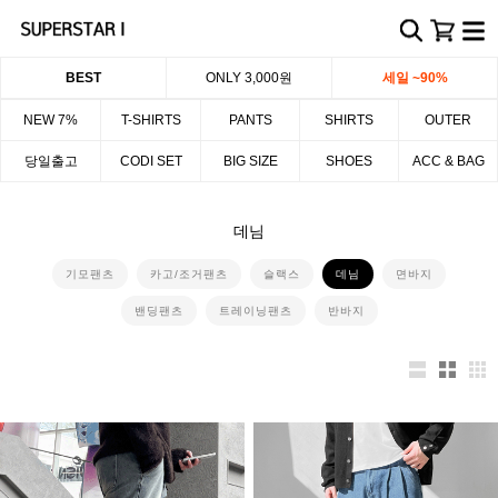
BEST
ONLY 3,000원
세일 ~90%
NEW 7%
T-SHIRTS
PANTS
SHIRTS
OUTER
당일출고
CODI SET
BIG SIZE
SHOES
ACC & BAG
데님
기모팬츠
카고/조거팬츠
슬랙스
데님
면바지
밴딩팬츠
트레이닝팬츠
반바지