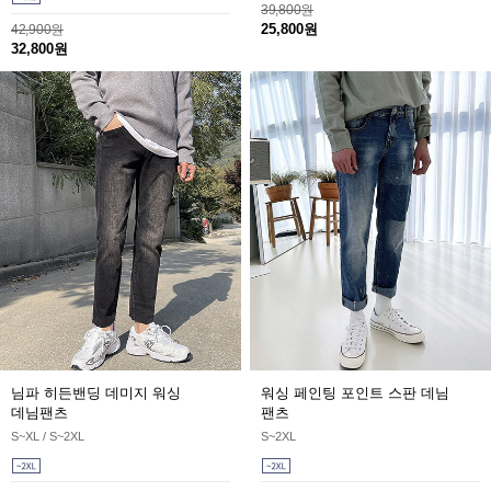
39,800원
25,800원
42,900원
32,800원
님파 히든밴딩 데미지 워싱
워싱 페인팅 포인트 스판 데님
데님팬츠
팬츠
S~XL / S~2XL
S~2XL