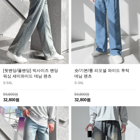
[뒷밴딩/풀밴딩] 빅사이즈 밴딩
숏/기본/롱 리오셀 와이드 투턱
워싱 세미와이드 데님 팬츠
데님 팬츠
S-5XL
S-3XL
59,800원
59,800원
32,800원
32,800원