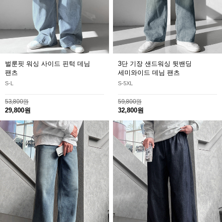
벌룬핏 워싱 사이드 핀턱 데님
3단 기장 샌드워싱 뒷밴딩
팬츠
세미와이드 데님 팬츠
S-L
S-5XL
53,800원
59,800원
29,800원
32,800원