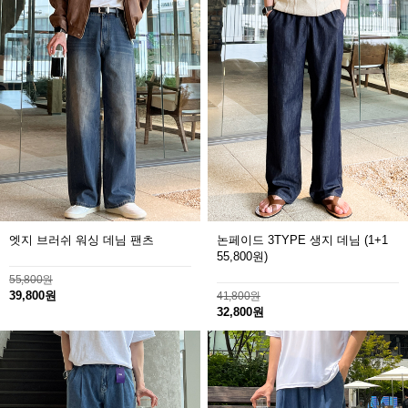
엣지 브러쉬 워싱 데님 팬츠
논페이드 3TYPE 생지 데님
(1+1
55,800원)
55,800원
39,800원
41,800원
32,800원