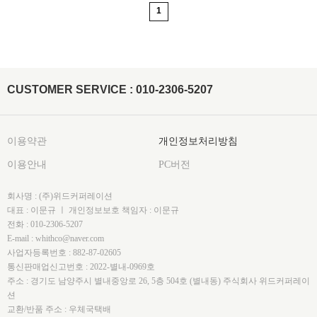
1
CUSTOMER SERVICE : 010-2306-5207
이용약관
개인정보처리방침
이용안내
PC버전
회사명 : (주)위드커퍼레이션
대표 : 이문규 ㅣ 개인정보보호 책임자 : 이문규
전화 : 010-2306-5207
E-mail : whithco@naver.com
사업자등록번호 : 882-87-02605
통신판매업신고번호 : 2022-별내-0969호
주소 : 경기도 남양주시 별내중앙로 26, 5층 504호 (별내동) 주식회사 위드커퍼레이
션
교환/반품 주소 : 우체국택배