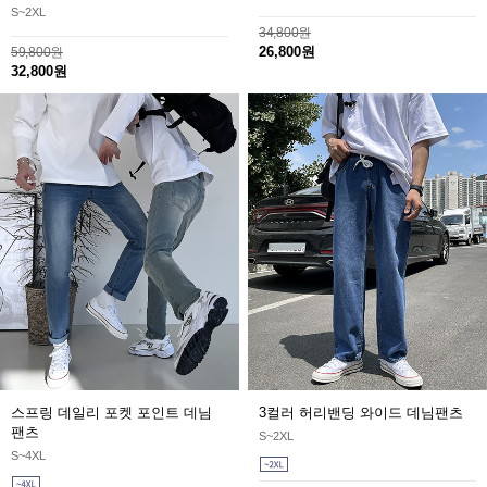
S~2XL
34,800원
26,800원
59,800원
32,800원
스프링 데일리 포켓 포인트 데님
3컬러 허리밴딩 와이드 데님팬츠
팬츠
S~2XL
S~4XL