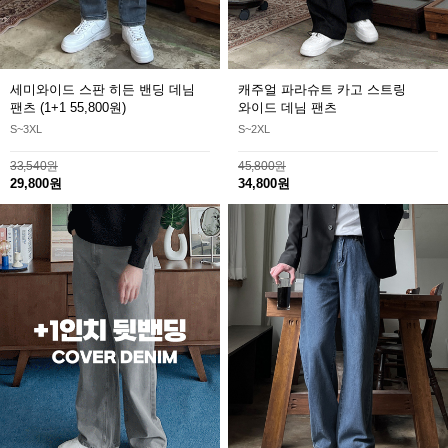
세미와이드 스판 히든 밴딩 데님
캐주얼 파라슈트 카고 스트링
팬츠
(1+1 55,800원)
와이드 데님 팬츠
S~3XL
S~2XL
33,540원
45,800원
29,800원
34,800원