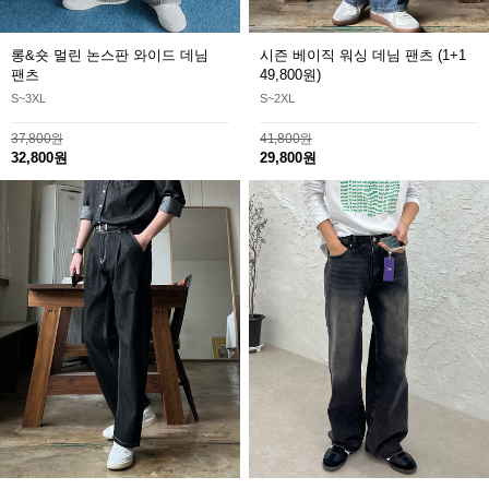
롱&숏 멀린 논스판 와이드 데님
시즌 베이직 워싱 데님 팬츠
(1+1
팬츠
49,800원)
S~3XL
S~2XL
37,800원
41,800원
32,800원
29,800원