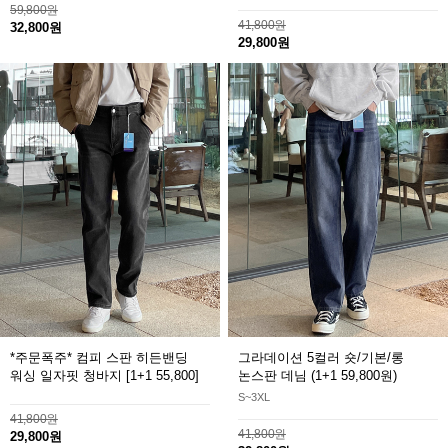
59,800원
41,800원
32,800원
29,800원
*주문폭주* 컴피 스판 히든밴딩
그라데이션 5컬러 숏/기본/롱
워싱 일자핏 청바지
[1+1 55,800]
논스판 데님
(1+1 59,800원)
S~3XL
41,800원
41,800원
29,800원