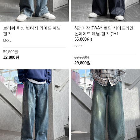
브러쉬 워싱 빈티지 와이드 데님
3단 기장 2WAY 밴딩 사이드라인
팬츠
논페이드 데님 팬츠
(1+1
55,800원)
M-XL
S~3XL
59,800원
32,800원
53,800원
29,800원