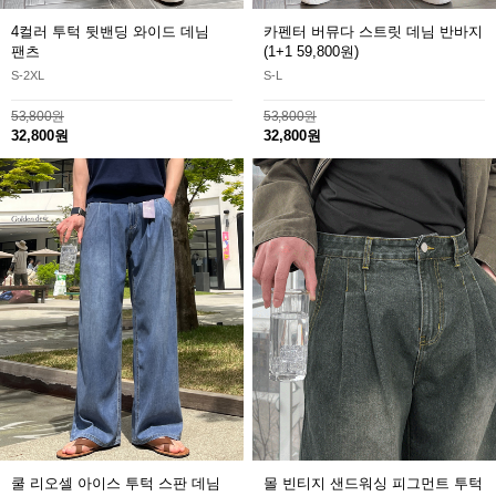
4컬러 투턱 뒷밴딩 와이드 데님
카펜터 버뮤다 스트릿 데님 반바지
팬츠
(1+1 59,800원)
S-2XL
S-L
53,800원
53,800원
32,800원
32,800원
쿨 리오셀 아이스 투턱 스판 데님
몰 빈티지 샌드워싱 피그먼트 투턱