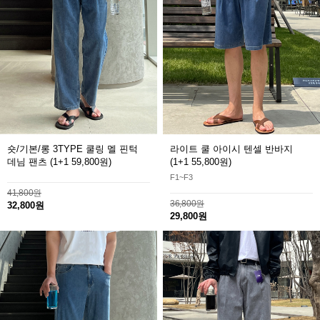
숏/기본/롱 3TYPE 쿨링 멜 핀턱
라이트 쿨 아이시 텐셀 반바지
데님 팬츠
(1+1 59,800원)
(1+1 55,800원)
F1~F3
41,800원
36,800원
32,800원
29,800원