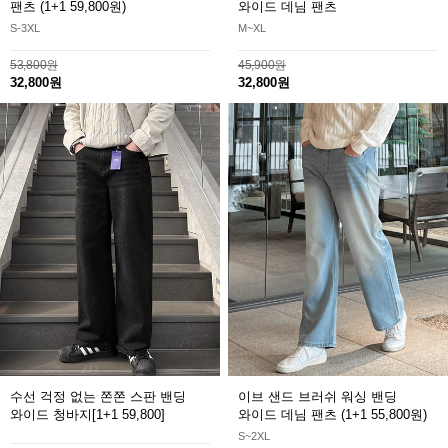
팬츠
(1+1 59,800원)
와이드 데님 팬츠
S-3XL
M~XL
53,800원
45,900원
32,800원
32,800원
수선 걱정 없는 쫀쫀 스판 밴딩
이브 샌드 브러쉬 워싱 밴딩
와이드 청바지
[1+1 59,800]
와이드 데님 팬츠
(1+1 55,800원)
S~2XL