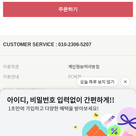
주문하기
CUSTOMER SERVICE : 010-2306-5207
이용약관
개인정보처리방침
이용안내
PC버전
오늘 하루 보지 않기
회사명 : (주)위드커퍼레이션
대표 : 이문규 ㅣ 개인정보보호 책임자 : 이문규
전화 : 010-2306-5207
E-mail : whithco@naver.com
사업자등록번호 : 882-87-02605
통신판매업신고번호 : 2022-별내-0969호
주소 : 경기도 남양주시 별내중앙로 26, 5층 504호 (별내동) 주식회사 위드커퍼레이션
교환/반품 주소 : 우체국택배