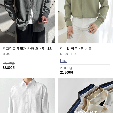
피그먼트 뒷절개 카라 오버핏 셔츠
미니멀 히든버튼 셔츠
M~3XL
M~L(95~110)
59,800원
32,800원
29,000원
21,800원