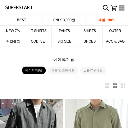
BEST
ONLY 3,000원
세일 ~90%
NEW 7%
T-SHIRTS
PANTS
SHIRTS
OUTER
당일출고
CODI SET
BIG SIZE
SHOES
ACC & BAG
베이직/데님
베이직/데님
체크/스트라이프
반팔/7부셔츠