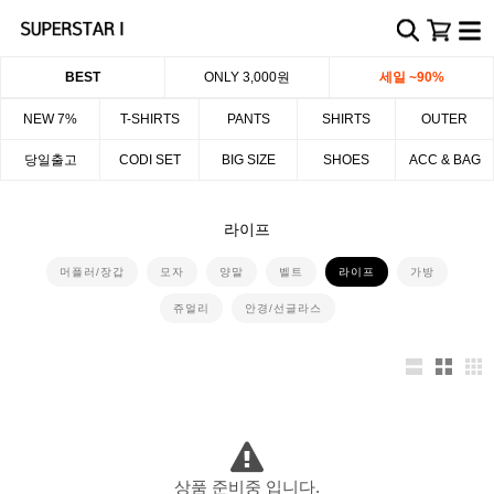
BEST
ONLY 3,000원
세일 ~90%
NEW 7%
T-SHIRTS
PANTS
SHIRTS
OUTER
당일출고
CODI SET
BIG SIZE
SHOES
ACC & BAG
라이프
머플러/장갑
모자
양말
벨트
라이프
가방
쥬얼리
안경/선글라스
상품 준비중 입니다.