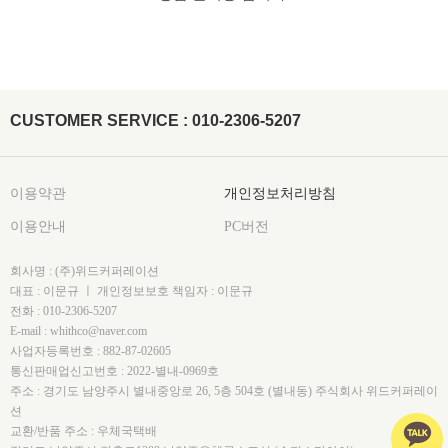
CUSTOMER SERVICE : 010-2306-5207
이용약관
개인정보처리방침
이용안내
PC버전
회사명 : (주)위드커퍼레이션
대표 : 이문규 ㅣ 개인정보보호 책임자 : 이문규
전화 : 010-2306-5207
E-mail : whithco@naver.com
사업자등록번호 : 882-87-02605
통신판매업신고번호 : 2022-별내-0969호
주소 : 경기도 남양주시 별내중앙로 26, 5층 504호 (별내동) 주식회사 위드커퍼레이
션
교환/반품 주소 : 우체국택배