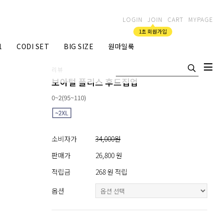
LOGIN
JOIN
CART
MYPAGE
1초 회원가입
1
CODI SET
BIG SIZE
원마일룩
리뷰
보아털 플리스 후드집업
0~2(95~110)
소비자가
34,000원
판매가
26,800 원
적립금
268 원 적립
옵션