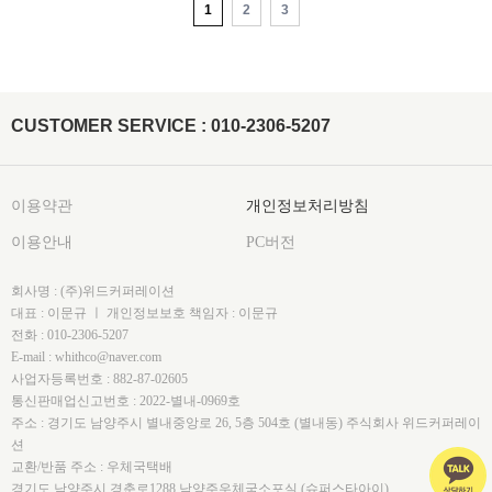
1
2
3
CUSTOMER SERVICE : 010-2306-5207
이용약관
개인정보처리방침
이용안내
PC버전
회사명 : (주)위드커퍼레이션
대표 : 이문규 ㅣ 개인정보보호 책임자 : 이문규
전화 : 010-2306-5207
E-mail : whithco@naver.com
사업자등록번호 : 882-87-02605
통신판매업신고번호 : 2022-별내-0969호
주소 : 경기도 남양주시 별내중앙로 26, 5층 504호 (별내동) 주식회사 위드커퍼레이
션
교환/반품 주소 : 우체국택배
경기도 남양주시 경춘로1288 남양주우체국소포실 (슈퍼스타아이)