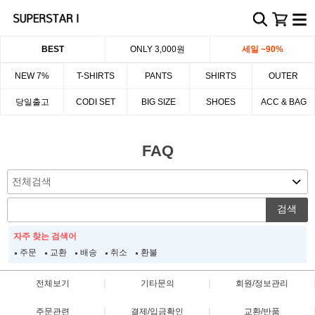
BEST
ONLY 3,000원
세일 ~90%
NEW 7%
T-SHIRTS
PANTS
SHIRTS
OUTER
당일출고
CODI SET
BIG SIZE
SHOES
ACC & BAG
FAQ
검색
자주 찾는 검색어
주문
교환
배송
취소
환불
|
|
전체보기
기타문의
회원/정보관리
|
|
주문관련
결제/입금확인
교환/반품