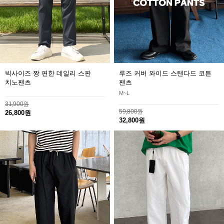
빅사이즈 짱 편한 데일리 스판
루즈 커버 와이드 스탠다드 코튼
치노팬츠
팬츠
M~L
31,900원
59,800원
26,800원
32,800원