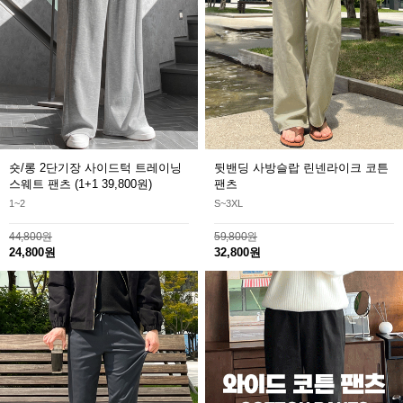
숏/롱 2단기장 사이드턱 트레이닝
뒷밴딩 사방슬랍 린넨라이크 코튼
스웨트 팬츠
(1+1 39,800원)
팬츠
1~2
S~3XL
44,800원
59,800원
24,800원
32,800원