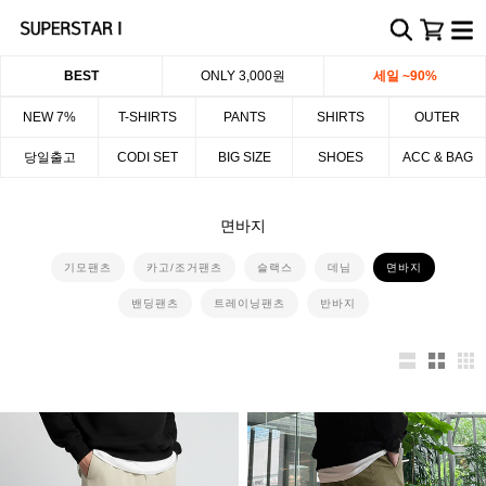
BEST
ONLY 3,000원
세일 ~90%
NEW 7%
T-SHIRTS
PANTS
SHIRTS
OUTER
당일출고
CODI SET
BIG SIZE
SHOES
ACC & BAG
면바지
기모팬츠
카고/조거팬츠
슬랙스
데님
면바지
밴딩팬츠
트레이닝팬츠
반바지