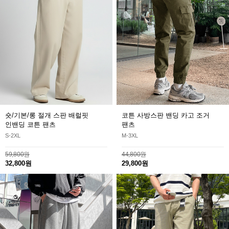
숏/기본/롱 절개 스판 배럴핏
코튼 사방스판 밴딩 카고 조거
인밴딩 코튼 팬츠
팬츠
S-2XL
M-3XL
59,800원
44,800원
32,800원
29,800원