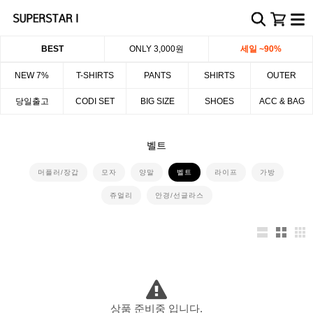
BEST
ONLY 3,000원
세일 ~90%
NEW 7%
T-SHIRTS
PANTS
SHIRTS
OUTER
당일출고
CODI SET
BIG SIZE
SHOES
ACC & BAG
벨트
머플러/장갑
모자
양말
벨트
라이프
가방
쥬얼리
안경/선글라스
상품 준비중 입니다.