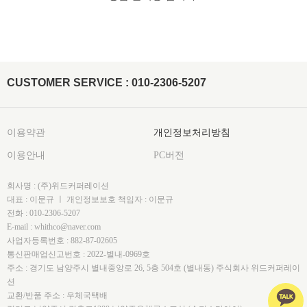
CUSTOMER SERVICE : 010-2306-5207
이용약관
개인정보처리방침
이용안내
PC버전
회사명 : (주)위드커퍼레이션
대표 : 이문규 ㅣ 개인정보보호 책임자 : 이문규
전화 : 010-2306-5207
E-mail : whithco@naver.com
사업자등록번호 : 882-87-02605
통신판매업신고번호 : 2022-별내-0969호
주소 : 경기도 남양주시 별내중앙로 26, 5층 504호 (별내동) 주식회사 위드커퍼레이
션
교환/반품 주소 : 우체국택배