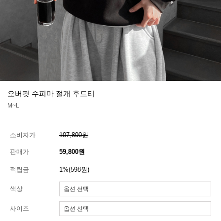
오버핏 수피마 절개 후드티
M~L
소비자가
107,800원
판매가
59,800원
적립금
1%(598원)
색상
사이즈