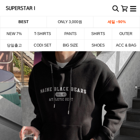
BEST
ONLY 3,000원
세일 ~90%
NEW 7%
T-SHIRTS
PANTS
SHIRTS
OUTER
당일출고
CODI SET
BIG SIZE
SHOES
ACC & BAG