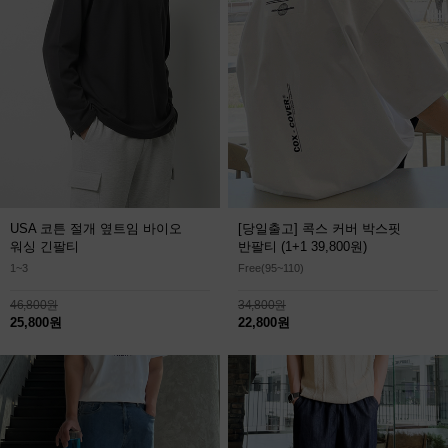
USA 코튼 절개 옆트임 바이오
[당일출고] 콕스 커버 박스핏
워싱 긴팔티
반팔티
(1+1 39,800원)
1~3
Free(95~110)
46,800원
34,800원
25,800원
22,800원