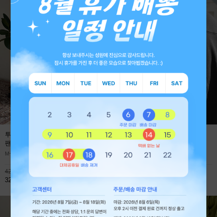
투턱 사계절 프리미엄 와이드 데님
에어로 쿨에버 절개 오버핏 긴팔
팬츠
(1+1 59,800원)
티셔츠
M~XL
M~XL
42,800원
45,900원
32,800원
32,800원