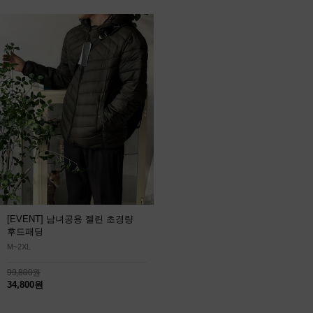
[EVENT] 남녀공용 젤린 초경량
후드패딩
M~2XL
99,800원
34,800원