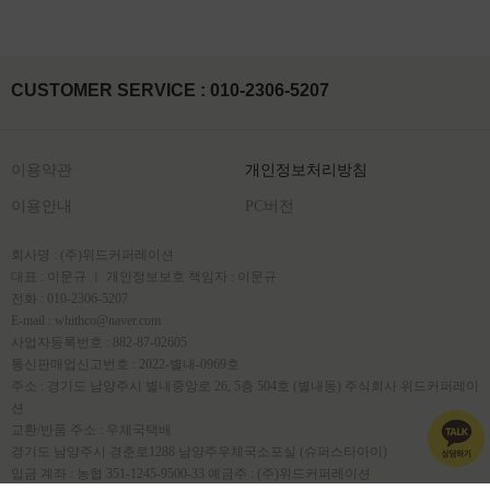
CUSTOMER SERVICE : 010-2306-5207
이용약관
개인정보처리방침
이용안내
PC버전
회사명 : (주)위드커퍼레이션
대표 : 이문규 ㅣ 개인정보보호 책임자 : 이문규
전화 : 010-2306-5207
E-mail : whithco@naver.com
사업자등록번호 : 882-87-02605
통신판매업신고번호 : 2022-별내-0969호
주소 : 경기도 남양주시 별내중앙로 26, 5층 504호 (별내동) 주식회사 위드커퍼레이
션
교환/반품 주소 : 우체국택배
경기도 남양주시 경춘로1288 남양주우체국소포실 (슈퍼스타아이)
입금 계좌 : 농협 351-1245-9500-33 예금주 : (주)위드커퍼레이션