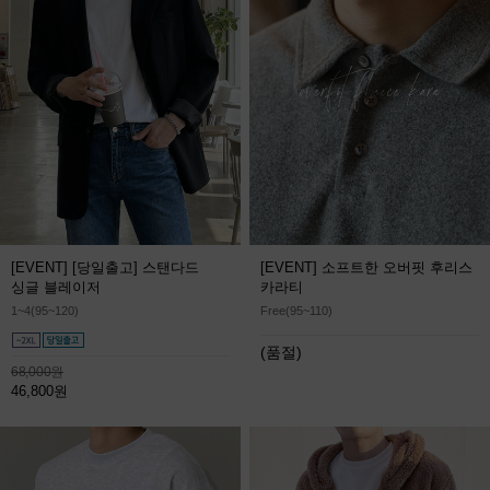
[EVENT] [당일출고] 스탠다드
[EVENT] 소프트한 오버핏 후리스
싱글 블레이저
카라티
1~4(95~120)
Free(95~110)
(품절)
68,000원
46,800원