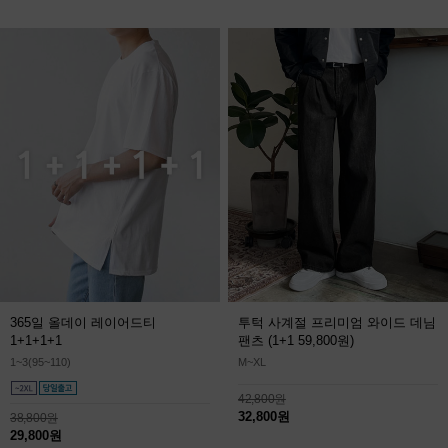
365일 올데이 레이어드티
투턱 사계절 프리미엄 와이드 데님
1+1+1+1
팬츠
(1+1 59,800원)
1~3(95~110)
M~XL
42,800원
32,800원
38,800원
29,800원