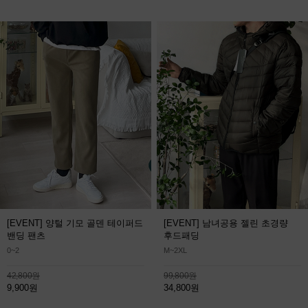
[EVENT] 양털 기모 골덴 테이퍼드
[EVENT] 남녀공용 젤린 초경량
밴딩 팬츠
후드패딩
0~2
M~2XL
42,800원
99,800원
9,900원
34,800원