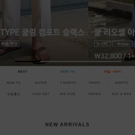
BEST
NEW 7%
세일 ~90%
NEW 7%
OUTER
T-SHIRTS
PANTS
SHIRTS
당일출고
CODI SET
BIG SIZE
SHOES
ACC & BAG
NEW ARRIVALS