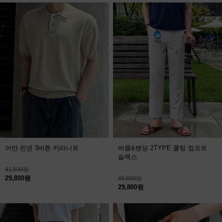
어반 린넨 3버튼 카라니트
버클&밴딩 2TYPE 쿨링 컴포트
슬랙스
41,800원
29,800원
46,800원
29,800원