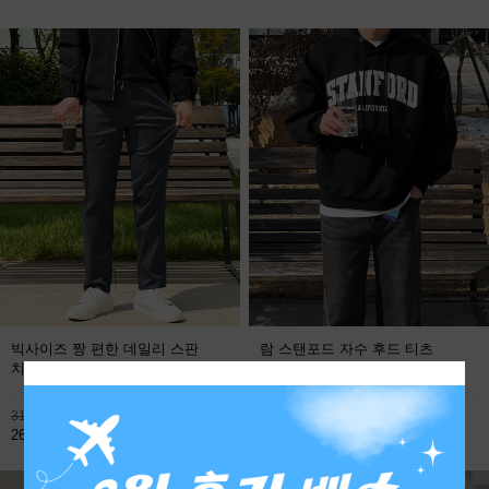
빅사이즈 짱 편한 데일리 스판
람 스탠포드 자수 후드 티츠
치노팬츠
FREE
113,800원
31,900원
59,800원
26,800원