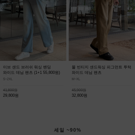
이브 샌드 브러쉬 워싱 밴딩
몰 빈티지 샌드워싱 피그먼트 투턱
와이드 데님 팬츠
(1+1 55,800원)
와이드 데님 팬츠
S~2XL
M~XL
41,800원
45,900원
29,800원
32,800원
세일 ~90%