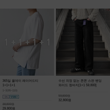
365일 올데이 레이어드티
수선 걱정 없는 쫀쫀 스판 밴딩
1+1+1+1
와이드 청바지
[1+1 59,800]
1~3(95~110)
59,800원
32,800원
38,800원
29,800원