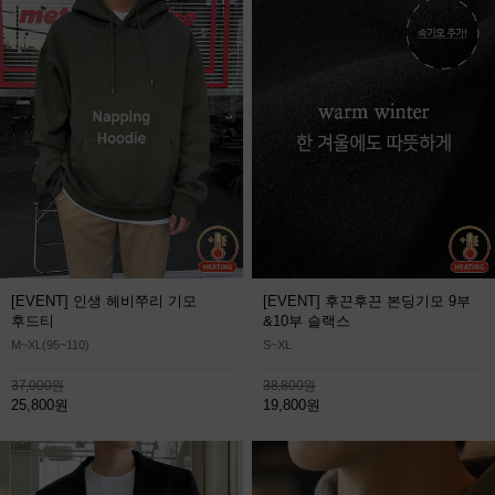
[EVENT] 인생 헤비쭈리 기모
[EVENT] 후끈후끈 본딩기모 9부
후드티
&10부 슬랙스
M~XL(95~110)
S~XL
37,000원
38,800원
25,800원
19,800원