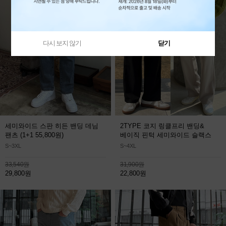
다시 보지 않기
닫기
세미와이드 스판 히든 밴딩 데님
2TYPE 코지 링클프리 밴딩&
팬츠
(1+1 55,800원)
베이직 핀턱 세미와이드 슬랙스
S~3XL
S~4XL
33,540원
31,900원
29,800원
22,800원