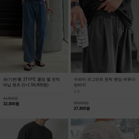
숏/기본/롱 3TYPE 쿨링 멜 핀턱
수피마 피그먼트 핀턱 밴딩 버뮤다
데님 팬츠
(1+1 59,800원)
반바지
1~3
41,800원
50,800원
32,800원
27,800원