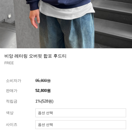
비앙 레터링 오버핏 합포 후드티
FREE
소비자가
95,800원
판매가
52,800원
적립금
1%(528원)
색상
사이즈