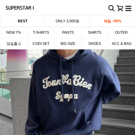
BEST
ONLY 3,000원
세일 ~90%
NEW 7%
T-SHIRTS
PANTS
SHIRTS
OUTER
당일출고
CODI SET
BIG SIZE
SHOES
ACC & BAG