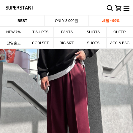
BEST
ONLY 3,000원
세일 ~90%
NEW 7%
T-SHIRTS
PANTS
SHIRTS
OUTER
당일출고
CODI SET
BIG SIZE
SHOES
ACC & BAG