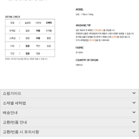
쇼핑가이드
소재별 세탁법
구매 시 유의사항 : 화이트컬러는 약간의 비침이 있을 수 있습니다.
제품소재 : 사이즈 표 참고, 총기장은 카라를 제외한 길이입니다.(단위:cm)
배송안내
사이즈 측정방법에 따라 1~3cm 정도 오차가 있을 수 있습니다.
염색된 원단, 검은색 등 어두운 컬러는 어떤 소재든 물 빠짐이 있을 수 있습니다.
색상 : 구매옵션 선택란 참고, 디테일 컷이 실제 제품색상과 가장 흡사합니다.
밝은 컬러의 가방, 의류와 착용은 주의해 주시고 세탁 시 단독 세탁해 주시기 바랍니다.
교환/반품 안내
국내배송
색상은 모니터에 따라 차이가 있을 수 있습니다.
제품 케어라벨이 미부착된 상품은 하단 소재별 세탁법 및 금지사항을 참고 부탁드립니
CJ대한통운(1588-1255)을 통한 배송 업무를 보고 있습니다.
치수 : 사이즈표 참고
다.
교환/반품 시 유의사항
CJ대한통운(1588-1255)로 전화 후 안내 음성에 따라 진행
배송지역은 전국입니다.
제조국 : 한국(제조시기에 따라 변경)
다림질은 필요시 반드시 스팀다리미 사용이 필요합니다.