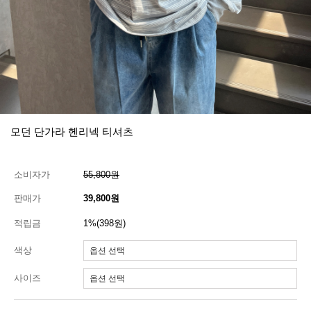
모던 단가라 헨리넥 티셔츠
소비자가
55,800원
판매가
39,800원
적립금
1%(398원)
색상
사이즈