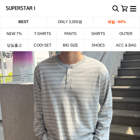
BEST
ONLY 3,000원
세일 ~90%
NEW 7%
T-SHIRTS
PANTS
SHIRTS
OUTER
당일출고
CODI SET
BIG SIZE
SHOES
ACC & BAG