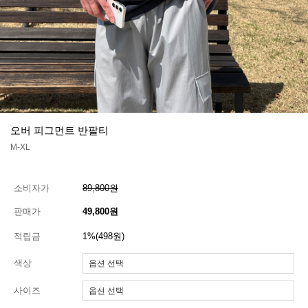
오버 피그먼트 반팔티
M-XL
소비자가
89,800원
판매가
49,800원
적립금
1%(498원)
색상
사이즈