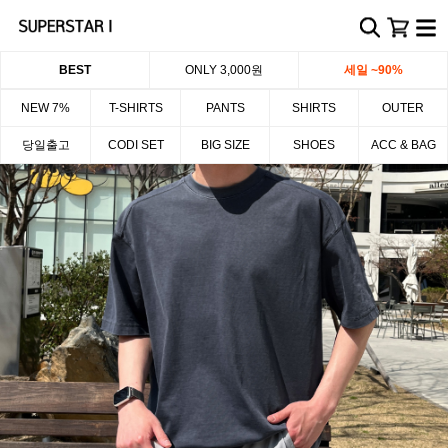
BEST
ONLY 3,000원
세일 ~90%
NEW 7%
T-SHIRTS
PANTS
SHIRTS
OUTER
당일출고
CODI SET
BIG SIZE
SHOES
ACC & BAG