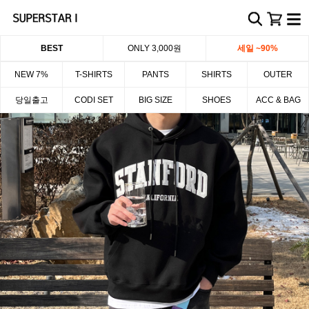
BEST
ONLY 3,000원
세일 ~90%
NEW 7%
T-SHIRTS
PANTS
SHIRTS
OUTER
당일출고
CODI SET
BIG SIZE
SHOES
ACC & BAG