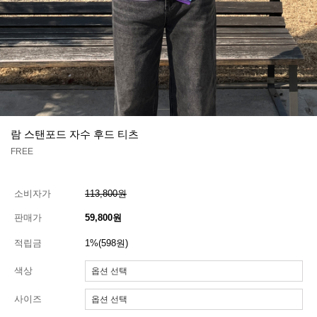
람 스탠포드 자수 후드 티츠
FREE
소비자가
113,800원
판매가
59,800원
적립금
1%(598원)
색상
사이즈