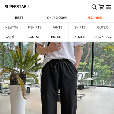
BEST
ONLY 3,000원
세일 ~90%
NEW 7%
T-SHIRTS
PANTS
SHIRTS
OUTER
당일출고
CODI SET
BIG SIZE
SHOES
ACC & BAG