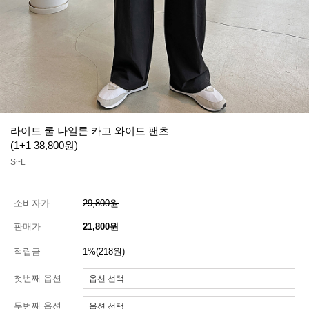
라이트 쿨 나일론 카고 와이드 팬츠
(1+1 38,800원)
S~L
소비자가
29,800원
판매가
21,800원
적립금
1%(218원)
첫번째 옵션
두번째 옵션