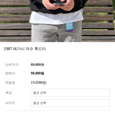
1987 레가시 자수 후드티
소비자가
83,800원
판매가
59,800원
적립금
1%(598원)
색상
사이즈