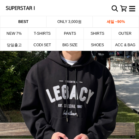
BEST
ONLY 3,000원
세일 ~90%
NEW 7%
T-SHIRTS
PANTS
SHIRTS
OUTER
당일출고
CODI SET
BIG SIZE
SHOES
ACC & BAG