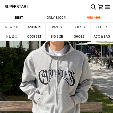
BEST
ONLY 3,000원
세일 ~90%
NEW 7%
T-SHIRTS
PANTS
SHIRTS
OUTER
당일출고
CODI SET
BIG SIZE
SHOES
ACC & BAG