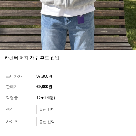
카펜터 패치 자수 후드 집업
소비자가
97,800원
판매가
69,800원
적립금
1%(698원)
색상
사이즈