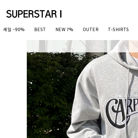
세일 ~90%
BEST
NEW 7%
OUTER
T-SHIRTS