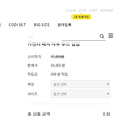
LOGIN
JOIN
CART
MYPAGE
1초 회원가입
1
CODI SET
BIG SIZE
원마일룩
리뷰
카펜터 패치 자수 후드 집업
소비자가
97,800원
판매가
69,800 원
적립금
698 원 적립
색상
사이즈
총 상품 금액
0
원