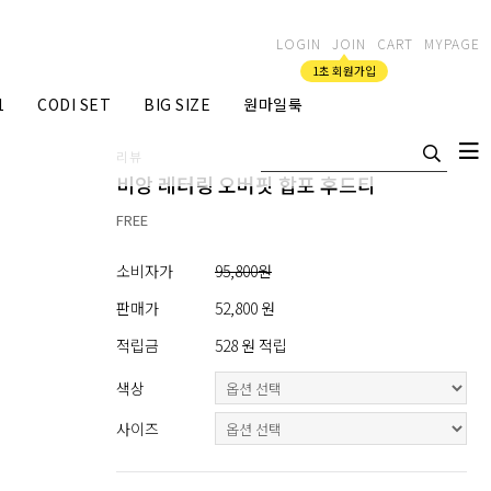
LOGIN
JOIN
CART
MYPAGE
1초 회원가입
1
CODI SET
BIG SIZE
원마일룩
리뷰
비앙 레터링 오버핏 합포 후드티
FREE
소비자가
95,800원
판매가
52,800 원
적립금
528 원 적립
색상
사이즈