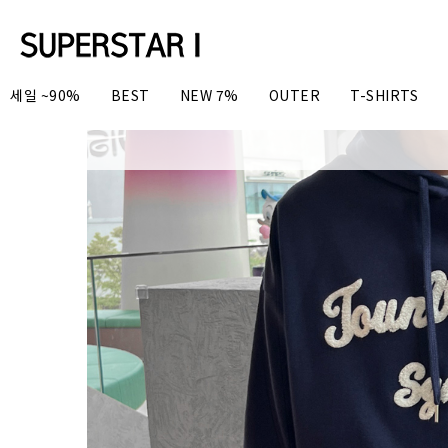
세일 ~90%
BEST
NEW 7%
OUTER
T-SHIRTS