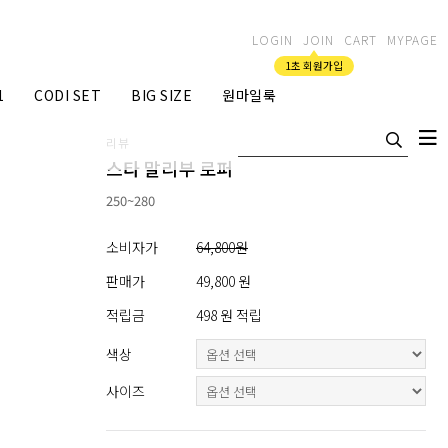
LOGIN
JOIN
CART
MYPAGE
1초 회원가입
1
CODI SET
BIG SIZE
원마일룩
리뷰
스타 말리부 로퍼
250~280
소비자가
64,800원
판매가
49,800 원
적립금
498 원 적립
색상
사이즈