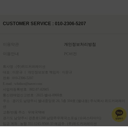
CUSTOMER SERVICE : 010-2306-5207
이용약관
개인정보처리방침
이용안내
PC버전
회사명 : (주)위드커퍼레이션
대표 : 이문규 ㅣ 개인정보보호 책임자 : 이문규
전화 : 010-2306-5207
E-mail : whithco@naver.com
사업자등록번호 : 882-87-02605
통신판매업신고번호 : 2022-별내-0969호
주소 : 경기도 남양주시 별내중앙로 26, 5층 504호 (별내동) 주식회사 위드커퍼레이
션
교환/반품 주소 : 우체국택배
경기도 남양주시 경춘로1288 남양주우체국소포실 (슈퍼스타아이)
입금 계좌 : 농협 351-1245-9500-33 예금주 : (주)위드커퍼레이션