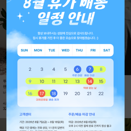
투턱 사계절 프리미엄 와이드 데님
에어로 쿨에버 절개 오버핏 긴팔
팬츠
(1+1 59,800원)
티셔츠
M~XL
M~XL
42,800원
45,900원
32,800원
32,800원