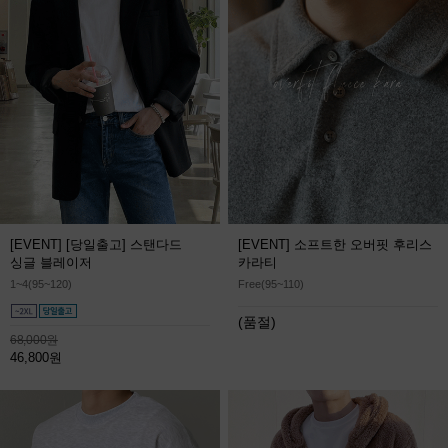
[EVENT] [당일출고] 스탠다드
[EVENT] 소프트한 오버핏 후리스
싱글 블레이저
카라티
1~4(95~120)
Free(95~110)
(품절)
68,000원
46,800원