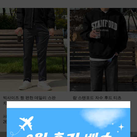
빅사이즈 짱 편한 데일리 스판
람 스탠포드 자수 후드 티츠
치노팬츠
FREE
113,800원
31,900원
59,800원
26,800원