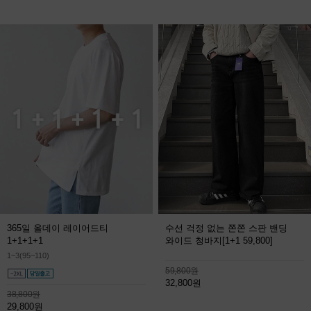
365일 올데이 레이어드티
수선 걱정 없는 쫀쫀 스판 밴딩
1+1+1+1
와이드 청바지
[1+1 59,800]
1~3(95~110)
59,800원
32,800원
38,800원
29,800원