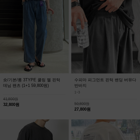
숏/기본/롱 3TYPE 쿨링 멜 핀턱
수피마 피그먼트 핀턱 밴딩 버뮤다
데님 팬츠
(1+1 59,800원)
반바지
1~3
41,800원
50,800원
32,800원
27,800원