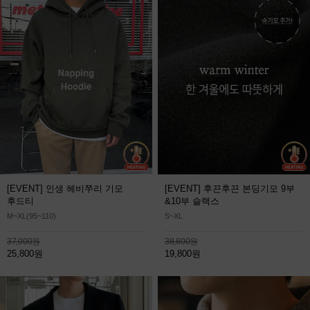
[EVENT] 인생 헤비쭈리 기모
[EVENT] 후끈후끈 본딩기모 9부
후드티
&10부 슬랙스
M~XL(95~110)
S~XL
37,000원
38,800원
25,800원
19,800원