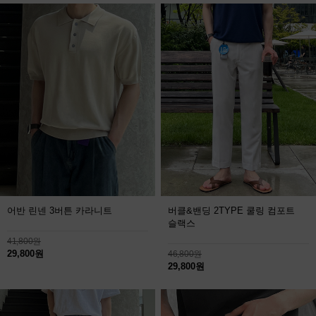
어반 린넨 3버튼 카라니트
버클&밴딩 2TYPE 쿨링 컴포트
슬랙스
41,800원
29,800원
46,800원
29,800원