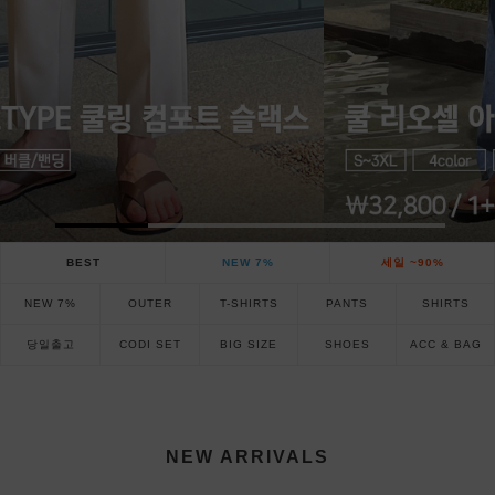
BEST
NEW 7%
세일 ~90%
NEW 7%
OUTER
T-SHIRTS
PANTS
SHIRTS
당일출고
CODI SET
BIG SIZE
SHOES
ACC & BAG
NEW ARRIVALS