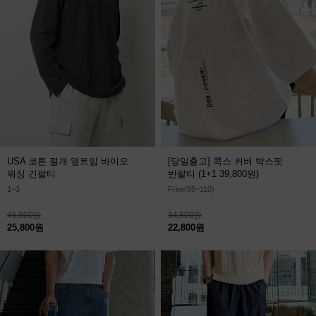
USA 코튼 절개 옆트임 바이오
[당일출고] 콕스 커버 박스핏
워싱 긴팔티
반팔티
(1+1 39,800원)
1~3
Free(95~110)
46,800원
34,800원
25,800원
22,800원