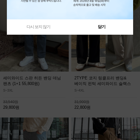
다시 보지 않기
닫기
세미와이드 스판 히든 밴딩 데님
2TYPE 코지 링클프리 밴딩&
팬츠
(1+1 55,800원)
베이직 핀턱 세미와이드 슬랙스
S~3XL
S~4XL
33,540원
31,900원
29,800원
22,800원