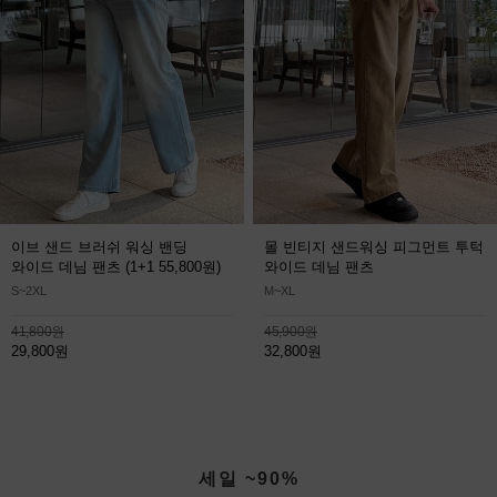
이브 샌드 브러쉬 워싱 밴딩
몰 빈티지 샌드워싱 피그먼트 투턱
와이드 데님 팬츠
(1+1 55,800원)
와이드 데님 팬츠
S~2XL
M~XL
41,800원
45,900원
29,800원
32,800원
세일 ~90%