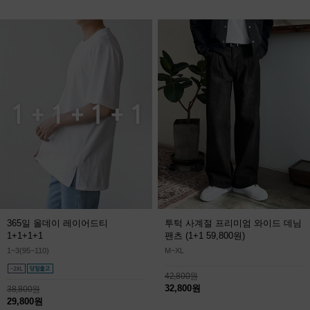
365일 올데이 레이어드티
투턱 사계절 프리미엄 와이드 데님
1+1+1+1
팬츠
(1+1 59,800원)
1~3(95~110)
M~XL
42,800원
32,800원
38,800원
29,800원