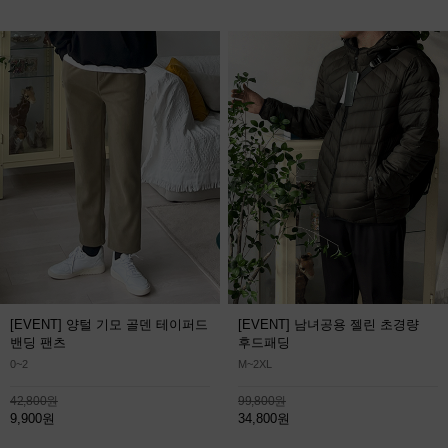
[EVENT] 양털 기모 골덴 테이퍼드
[EVENT] 남녀공용 젤린 초경량
밴딩 팬츠
후드패딩
0~2
M~2XL
42,800원
99,800원
9,900원
34,800원