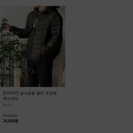
[EVENT] 남녀공용 젤린 초경량
후드패딩
M~2XL
99,800원
34,800원