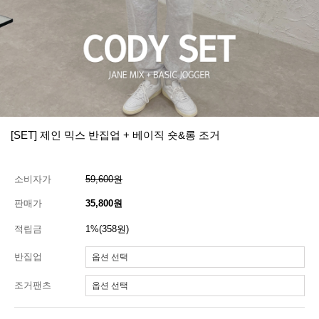
[SET] 제인 믹스 반집업 + 베이직 숏&롱 조거
소비자가
59,600원
판매가
35,800원
적립금
1%(358원)
반집업
조거팬츠