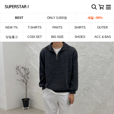
BEST
ONLY 3,000원
세일 ~90%
NEW 7%
T-SHIRTS
PANTS
SHIRTS
OUTER
당일출고
CODI SET
BIG SIZE
SHOES
ACC & BAG