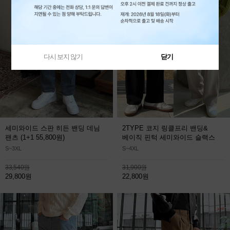
다시 보지 않기
닫기
세미와이드 스판 히든 밴딩 데님
2TYPE 코지 링클프리 밴딩&
팬츠
(1+1 55,800원)
베이직 핀턱 세미와이드 슬랙스
S~3XL
S~4XL
33,540원
31,900원
29,800원
22,800원