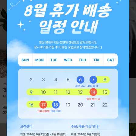
투턱 사계절 프리미엄 와이드 데님
에어로 쿨에버 절개 오버핏 긴팔
팬츠
(1+1 59,800원)
티셔츠
M~XL
M~XL
42,800원
45,900원
32,800원
32,800원