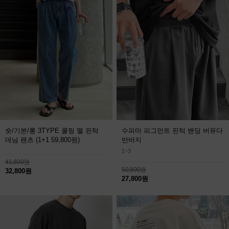
숏/기본/롱 3TYPE 쿨링 멜 핀턱
수피마 피그먼트 핀턱 밴딩 버뮤다
데님 팬츠
(1+1 59,800원)
반바지
1~3
41,800원
50,800원
32,800원
27,800원