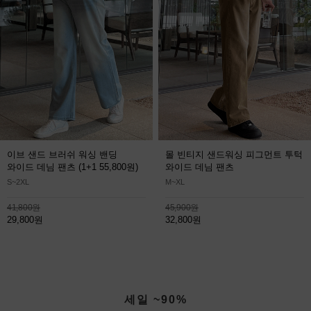
이브 샌드 브러쉬 워싱 밴딩
몰 빈티지 샌드워싱 피그먼트 투턱
와이드 데님 팬츠
(1+1 55,800원)
와이드 데님 팬츠
S~2XL
M~XL
41,800원
45,900원
29,800원
32,800원
세일 ~90%