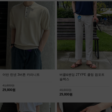
어반 린넨 3버튼 카라니트
버클&밴딩 2TYPE 쿨링 컴포트
슬랙스
41,800원
29,800원
46,800원
29,800원