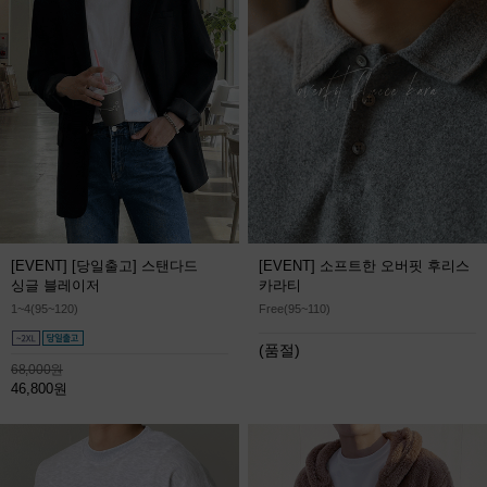
[EVENT] [당일출고] 스탠다드
[EVENT] 소프트한 오버핏 후리스
싱글 블레이저
카라티
1~4(95~120)
Free(95~110)
(품절)
68,000원
46,800원