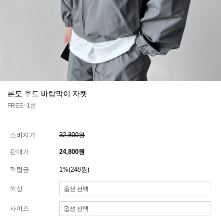
론도 후드 바람막이 자켓
FREE~1번
소비자가
32,800원
판매가
24,800원
적립금
1%(248원)
색상
사이즈