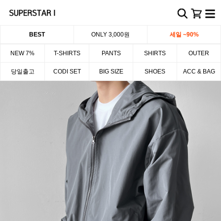
BEST
ONLY 3,000원
세일 ~90%
NEW 7%
T-SHIRTS
PANTS
SHIRTS
OUTER
당일출고
CODI SET
BIG SIZE
SHOES
ACC & BAG