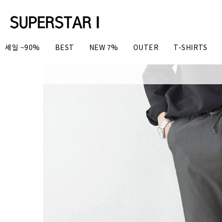
세일 ~90%
BEST
NEW 7%
OUTER
T-SHIRTS