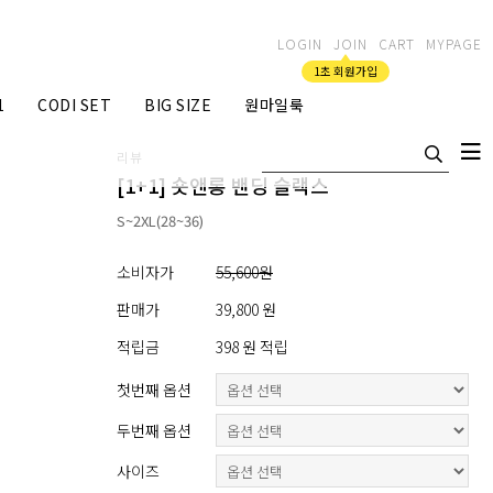
LOGIN
JOIN
CART
MYPAGE
1초 회원가입
1
CODI SET
BIG SIZE
원마일룩
리뷰
[1+1] 숏앤롱 밴딩 슬랙스
S~2XL(28~36)
소비자가
55,600원
판매가
39,800 원
적립금
398 원 적립
첫번째 옵션
두번째 옵션
사이즈