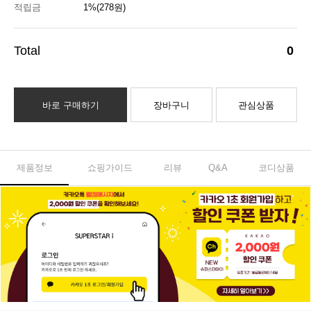
적립금
1%(278원)
0
바로 구매하기
장바구니
관심상품
제품정보
쇼핑가이드
리뷰
Q&A
코디상품