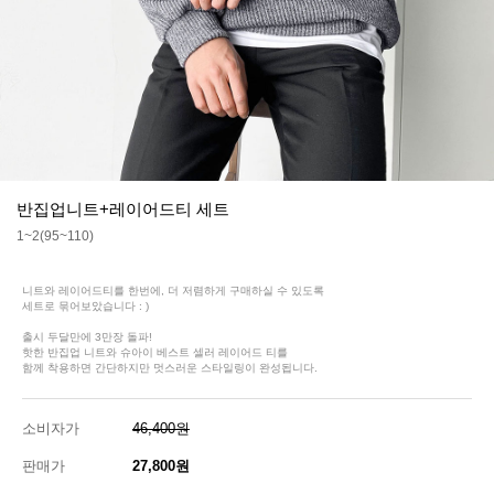
반집업니트+레이어드티 세트
1~2(95~110)
니트와 레이어드티를 한번에, 더 저렴하게 구매하실 수 있도록
세트로 묶어보았습니다 : )
출시 두달만에 3만장 돌파!
핫한 반집업 니트와 슈아이 베스트 셀러 레이어드 티를
함께 착용하면 간단하지만 멋스러운 스타일링이 완성됩니다.
소비자가
46,400원
판매가
27,800원