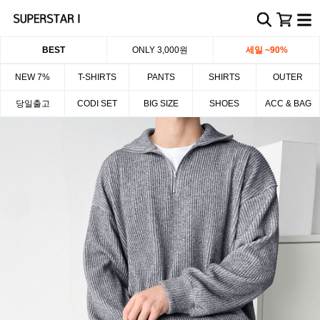
BEST
ONLY 3,000원
세일 ~90%
NEW 7%
T-SHIRTS
PANTS
SHIRTS
OUTER
당일출고
CODI SET
BIG SIZE
SHOES
ACC & BAG