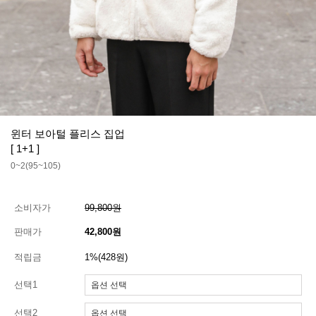
윈터 보아털 플리스 집업
[ 1+1 ]
0~2(95~105)
소비자가
99,800원
판매가
42,800원
적립금
1%(428원)
선택1
선택2