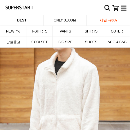
BEST
ONLY 3,000원
세일 ~90%
NEW 7%
T-SHIRTS
PANTS
SHIRTS
OUTER
당일출고
CODI SET
BIG SIZE
SHOES
ACC & BAG