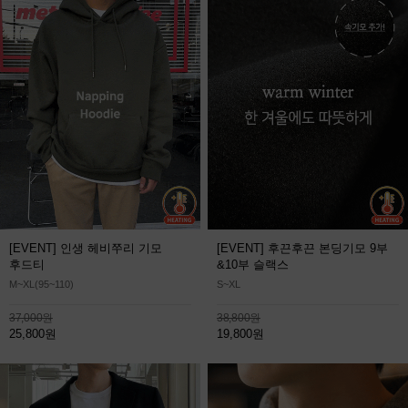
[EVENT] 인생 헤비쭈리 기모
[EVENT] 후끈후끈 본딩기모 9부
후드티
&10부 슬랙스
M~XL(95~110)
S~XL
37,000원
38,800원
25,800원
19,800원