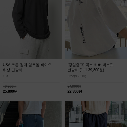
USA 코튼 절개 옆트임 바이오
[당일출고] 콕스 커버 박스핏
워싱 긴팔티
반팔티
(1+1 39,800원)
1~3
Free(95~110)
46,800원
34,800원
25,800원
22,800원