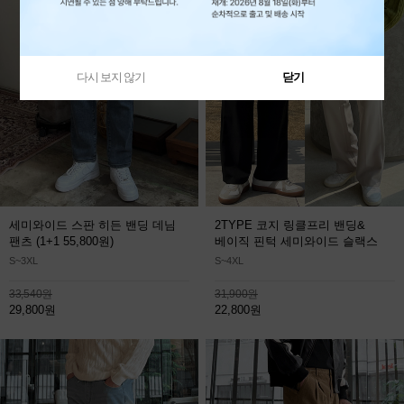
다시 보지 않기
닫기
세미와이드 스판 히든 밴딩 데님
2TYPE 코지 링클프리 밴딩&
팬츠
(1+1 55,800원)
베이직 핀턱 세미와이드 슬랙스
S~3XL
S~4XL
33,540원
31,900원
29,800원
22,800원