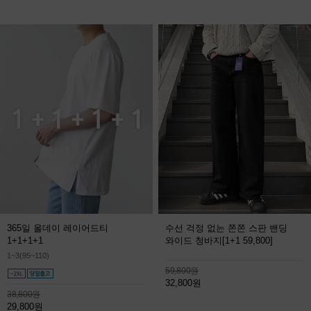
365일 올데이 레이어드티
수선 걱정 없는 쫀쫀 스판 밴딩
1+1+1+1
와이드 청바지
[1+1 59,800]
1~3(95~110)
59,800원
32,800원
38,800원
29,800원