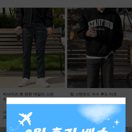
빅사이즈 짱 편한 데일리 스판
람 스탠포드 자수 후드 티츠
치노팬츠
FREE
113,800원
31,900원
59,800원
26,800원