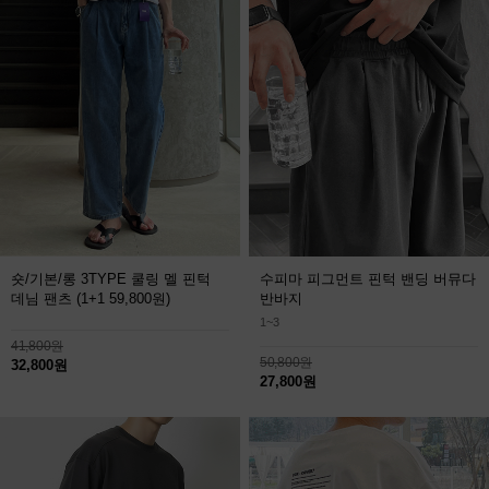
숏/기본/롱 3TYPE 쿨링 멜 핀턱
수피마 피그먼트 핀턱 밴딩 버뮤다
데님 팬츠
(1+1 59,800원)
반바지
1~3
41,800원
50,800원
32,800원
27,800원