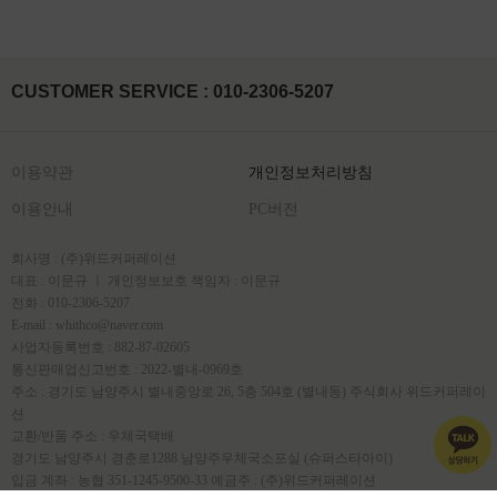
CUSTOMER SERVICE : 010-2306-5207
이용약관
개인정보처리방침
이용안내
PC버전
회사명 : (주)위드커퍼레이션
대표 : 이문규 ㅣ 개인정보보호 책임자 : 이문규
전화 : 010-2306-5207
E-mail : whithco@naver.com
사업자등록번호 : 882-87-02605
통신판매업신고번호 : 2022-별내-0969호
주소 : 경기도 남양주시 별내중앙로 26, 5층 504호 (별내동) 주식회사 위드커퍼레이
션
교환/반품 주소 : 우체국택배
경기도 남양주시 경춘로1288 남양주우체국소포실 (슈퍼스타아이)
입금 계좌 : 농협 351-1245-9500-33 예금주 : (주)위드커퍼레이션