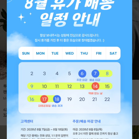
투턱 사계절 프리미엄 와이드 데님
에어로 쿨에버 절개 오버핏 긴팔
팬츠
(1+1 59,800원)
티셔츠
M~XL
M~XL
42,800원
45,900원
32,800원
32,800원