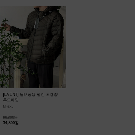
[EVENT] 남녀공용 젤린 초경량
후드패딩
M~2XL
99,800원
34,800원