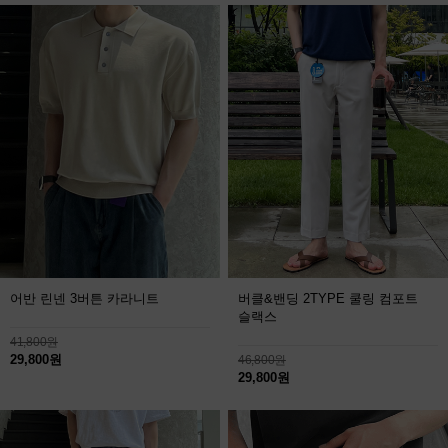
어반 린넨 3버튼 카라니트
버클&밴딩 2TYPE 쿨링 컴포트
슬랙스
41,800원
29,800원
46,800원
29,800원