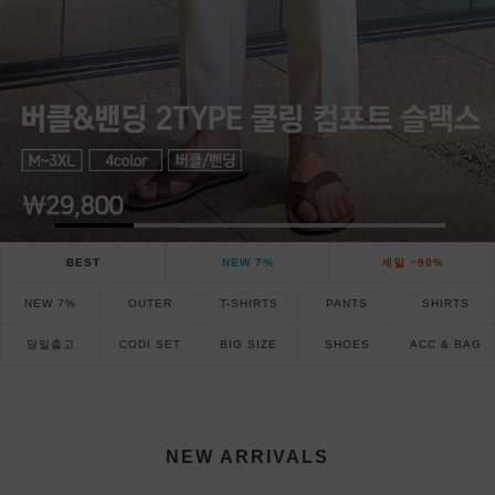
BEST
NEW 7%
세일 ~90%
NEW 7%
OUTER
T-SHIRTS
PANTS
SHIRTS
당일출고
CODI SET
BIG SIZE
SHOES
ACC & BAG
NEW ARRIVALS