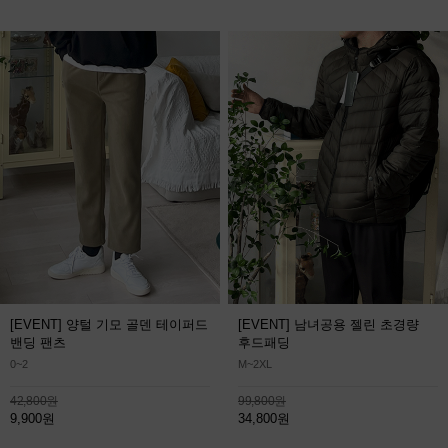
[EVENT] 양털 기모 골덴 테이퍼드
[EVENT] 남녀공용 젤린 초경량
밴딩 팬츠
후드패딩
0~2
M~2XL
42,800원
99,800원
9,900원
34,800원