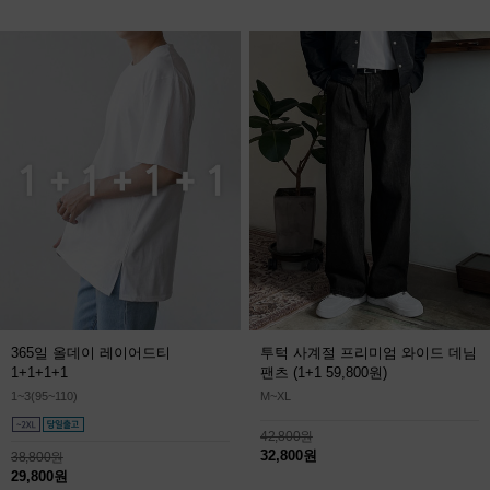
365일 올데이 레이어드티
투턱 사계절 프리미엄 와이드 데님
1+1+1+1
팬츠
(1+1 59,800원)
1~3(95~110)
M~XL
42,800원
32,800원
38,800원
29,800원