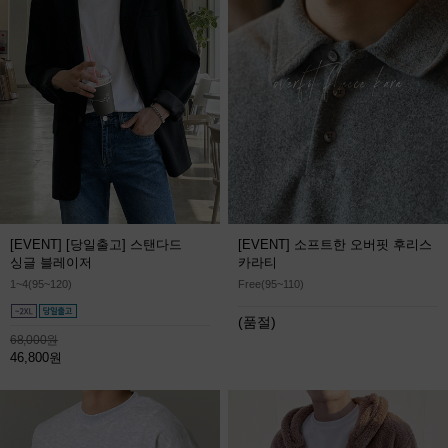
[EVENT] [당일출고] 스탠다드
[EVENT] 소프트한 오버핏 후리스
싱글 블레이저
카라티
1~4(95~120)
Free(95~110)
(품절)
68,000원
46,800원