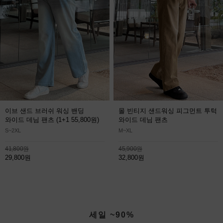
이브 샌드 브러쉬 워싱 밴딩
몰 빈티지 샌드워싱 피그먼트 투턱
와이드 데님 팬츠
(1+1 55,800원)
와이드 데님 팬츠
S~2XL
M~XL
41,800원
45,900원
29,800원
32,800원
세일 ~90%