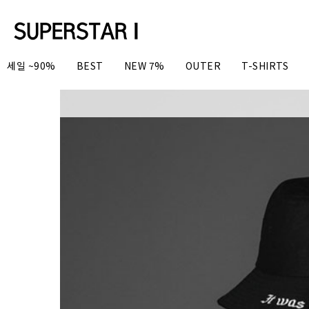
세일 ~90%
BEST
NEW 7%
OUTER
T-SHIRTS