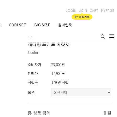
LOGIN
JOIN
CART
MYPAGE
1초 회원가입
1
CODI SET
BIG SIZE
원마일룩
리뷰
레터링 포인트 버킷햇
3 color
소비자가
23,800원
판매가
17,900 원
적립금
179 원 적립
옵션
총 상품 금액
0
원