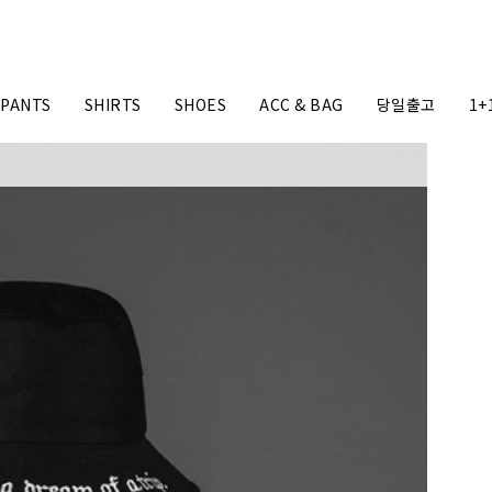
PANTS
SHIRTS
SHOES
ACC & BAG
당일출고
1+