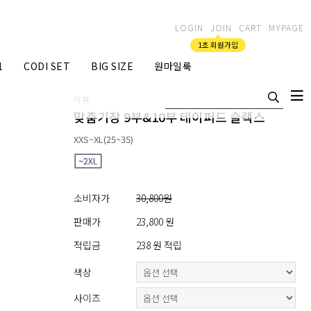
LOGIN
JOIN
CART
MYPAGE
1초 회원가입
1
CODI SET
BIG SIZE
원마일룩
리뷰
맞춤기장 9부&10부 테이퍼드 슬랙스
XXS~XL(25~35)
소비자가
30,800원
판매가
23,800 원
적립금
238 원 적립
색상
사이즈