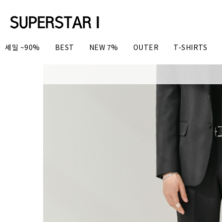
세일 ~90%
BEST
NEW 7%
OUTER
T-SHIRTS