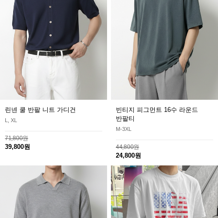
린넨 쿨 반팔 니트 가디건
빈티지 피그먼트 16수 라운드
반팔티
L, XL
M-3XL
71,800원
39,800원
44,800원
24,800원