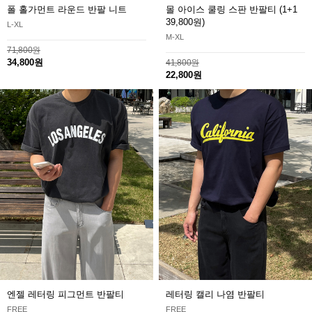
폴 홀가먼트 라운드 반팔 니트
몰 아이스 쿨링 스판 반팔티
(1+1
39,800원)
L-XL
M-XL
71,800원
34,800원
41,800원
22,800원
엔젤 레터링 피그먼트 반팔티
레터링 캘리 나염 반팔티
FREE
FREE