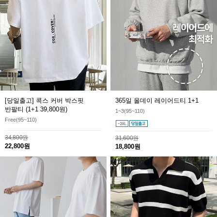
[당일출고] 콕스 커버 박스핏
365일 올데이 레이어드티
1+1
반팔티
(1+1 39,800원)
1~3(95~110)
Free(95~110)
34,800원
31,600원
22,800원
18,800원