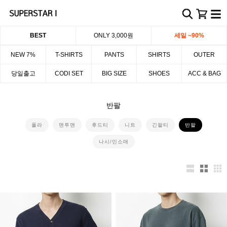
BEST
ONLY 3,000원
세일 ~90%
NEW 7%
T-SHIRTS
PANTS
SHIRTS
OUTER
당일출고
CODI SET
BIG SIZE
SHOES
ACC & BAG
반팔
폴라
맨투맨
후드티
니트
긴팔티
반팔
나시/민소매