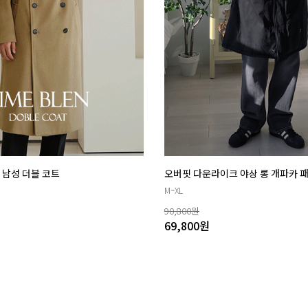
더 남성 더블 코트
오버핏 다운라이크 야상 롱 개파카 
M~XL
90,800
원
69,800
원