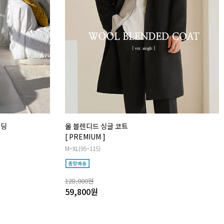
패딩
울 블렌디드 싱글 코트
[ PREMIUM ]
M~XL(95~115)
128,000
원
59,800
원