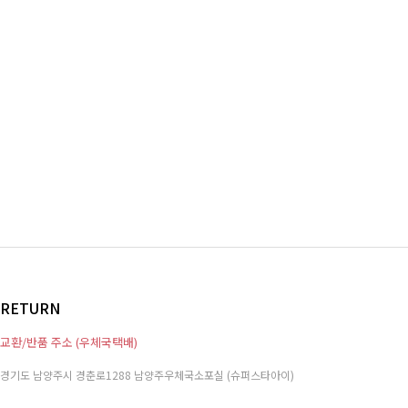
RETURN
교환/반품 주소 (우체국택배)
경기도 남양주시 경춘로1288 남양주우체국소포실 (슈퍼스타아이)