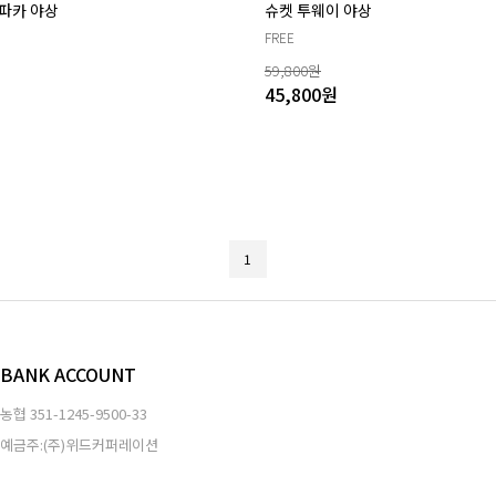
파카 야상
슈켓 투웨이 야상
FREE
59,800
원
45,800
원
1
BANK ACCOUNT
농협
351-1245-9500-33
예금주:(주)위드커퍼레이션