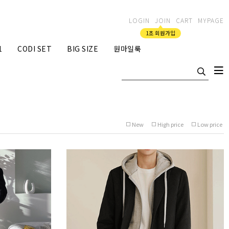
LOGIN
JOIN
CART
MYPAGE
1초 회원가입
1
CODI SET
BIG SIZE
원마일룩
New
High price
Low price