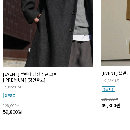
[EVENT] 블렌
[EVENT] 블렌더 남성 싱글 코트
[ PREMIUM ] [당일출고]
1~2(95~115)
1~3(95~115)
128,000
원
49,800
원
128,000
원
59,800
원