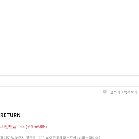
글쓰기
목록보기
RETURN
교환/반품 주소 (우체국택배)
경기도 남양주시 경춘로1288 남양주우체국소포실 (슈퍼스타아이)