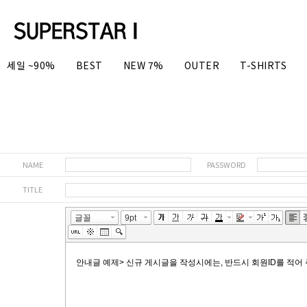
세일 ~90%
BEST
NEW 7%
OUTER
T-SHIRTS
NAME
PASSWORD
TITLE