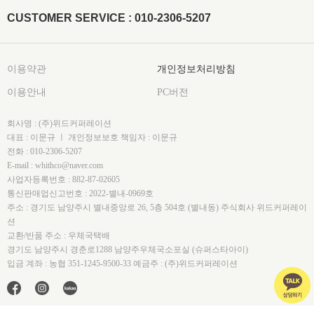
CUSTOMER SERVICE : 010-2306-5207
이용약관
개인정보처리방침
이용안내
PC버전
회사명 : (주)위드커퍼레이션
대표 : 이문규 ㅣ 개인정보보호 책임자 : 이문규
전화 : 010-2306-5207
E-mail : whithco@naver.com
사업자등록번호 : 882-87-02605
통신판매업신고번호 : 2022-별내-0969호
주소 : 경기도 남양주시 별내중앙로 26, 5층 504호 (별내동) 주식회사 위드커퍼레이
션
교환/반품 주소 : 우체국택배
경기도 남양주시 경춘로1288 남양주우체국소포실 (슈퍼스타아이)
입금 계좌 : 농협 351-1245-9500-33 예금주 : (주)위드커퍼레이션