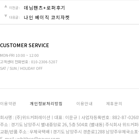
데님팬츠+로퍼후기
이전글 :
나인 베이직 코치자켓
다음글 :
CUSTOMER SERVICE
MON-FRI 10:00 ~ 12:00
고객센터 전화번호 : 010-2306-5207
SAT / SUN / HOLIDAY OFF
이용약관
개인정보처리방침
이용안내
제휴문의
회사명 : (주)위드커퍼레이션ㅣ대표 : 이문규ㅣ사업자등록번호 : 882-87-02
주소 : 경기도 남양주시 별내중앙로 26, 5층 504호 (별내동) 주식회사 위드커
교환/반품 주소 : 우체국택배 l 경기도 남양주시 경춘로1288 남양주우체국소포
E-mail : whithco@naver.com