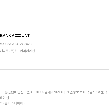
BANK ACCOUNT
농협
351-1245-9500-33
예금주:(주)위드커퍼레이션
605ㅣ통신판매업신고번호 : 2022-별내-0969호ㅣ개인정보보호 책임자 : 이문규
퍼레이션
실 (슈퍼스타아이)