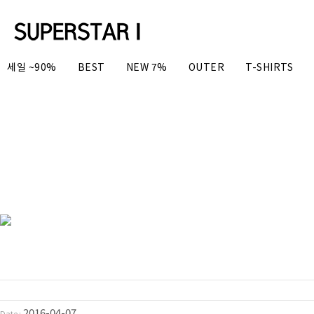
세일 ~90%
BEST
NEW 7%
OUTER
T-SHIRTS
2016-04-07
Date :