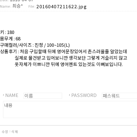
최승*
20160407211622.jpg
Name :
File :
키 : 180
몸무게 : 68
구매컬러/사이즈 : 진청 / 100~105(L)
상품후기 : 처음 구입할때 뒤에 영어문장있어서 촌스러울줄 알았는데
실제로 물건받고 입어보니깐 생각보단 그렇게 거슬리지 않고
옷자체가 이쁘니깐 뒤에 영어멘트 있는것도 이뻐보입니다.
NAME
PASSWORD
수정
삭제