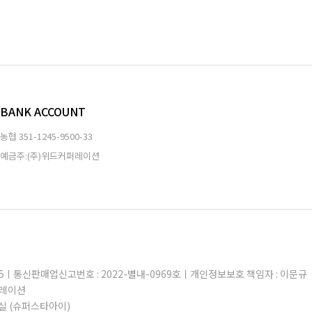
BANK ACCOUNT
농협
351-1245-9500-33
예금주:(주)위드커퍼레이션
605ㅣ통신판매업신고번호 : 2022-별내-0969호ㅣ개인정보보호 책임자 : 이문규
퍼레이션
실 (슈퍼스타아이)