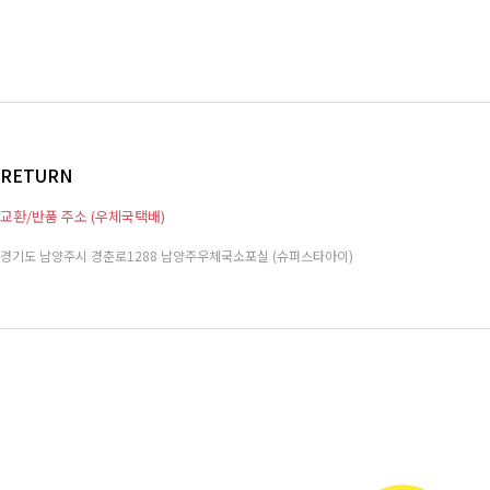
RETURN
교환/반품 주소 (우체국택배)
경기도 남양주시 경춘로1288 남양주우체국소포실 (슈퍼스타아이)