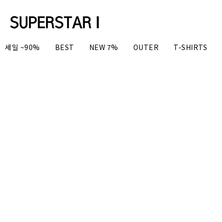
세일 ~90%
BEST
NEW 7%
OUTER
T-SHIRTS