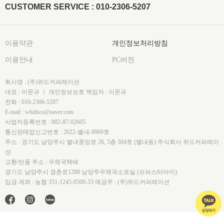
CUSTOMER SERVICE : 010-2306-5207
이용약관
개인정보처리방침
이용안내
PC버전
회사명 : (주)위드커퍼레이션
대표 : 이문규 ㅣ 개인정보보호 책임자 : 이문규
전화 : 010-2306-5207
E-mail : whithco@naver.com
사업자등록번호 : 882-87-02605
통신판매업신고번호 : 2022-별내-0969호
주소 : 경기도 남양주시 별내중앙로 26, 5층 504호 (별내동) 주식회사 위드커퍼레이
션
교환/반품 주소 : 우체국택배
경기도 남양주시 경춘로1288 남양주우체국소포실 (슈퍼스타아이)
입금 계좌 : 농협 351-1245-9500-33 예금주 : (주)위드커퍼레이션