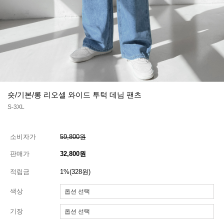
숏/기본/롱 리오셀 와이드 투턱 데님 팬츠
S-3XL
소비자가
59,800원
판매가
32,800원
적립금
1%(328원)
색상
기장