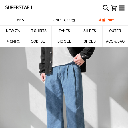
BEST
ONLY 3,000원
세일 ~90%
NEW 7%
T-SHIRTS
PANTS
SHIRTS
OUTER
당일출고
CODI SET
BIG SIZE
SHOES
ACC & BAG