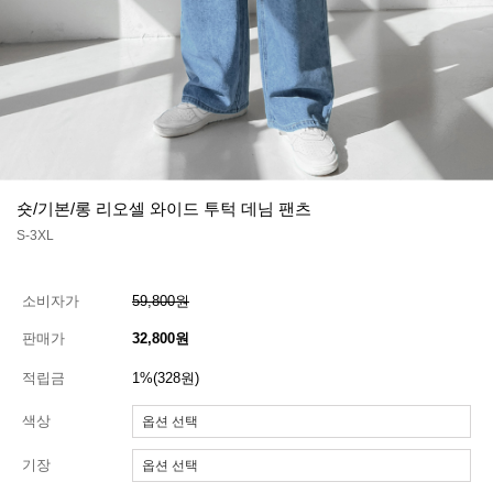
숏/기본/롱 리오셀 와이드 투턱 데님 팬츠
S-3XL
소비자가
59,800원
판매가
32,800원
적립금
1%(328원)
색상
기장