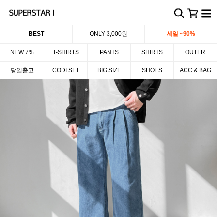
BEST
ONLY 3,000원
세일 ~90%
NEW 7%
T-SHIRTS
PANTS
SHIRTS
OUTER
당일출고
CODI SET
BIG SIZE
SHOES
ACC & BAG