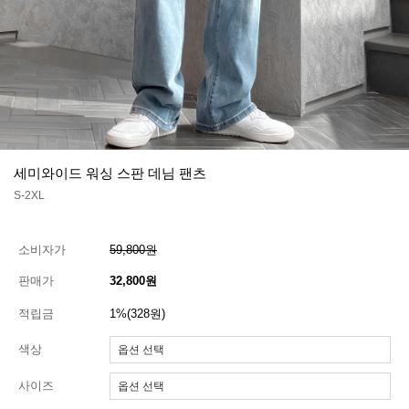
세미와이드 워싱 스판 데님 팬츠
S-2XL
소비자가
59,800원
판매가
32,800원
적립금
1%(328원)
색상
사이즈