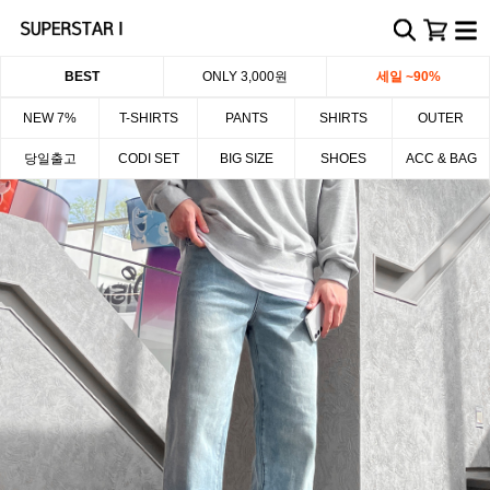
BEST
ONLY 3,000원
세일 ~90%
NEW 7%
T-SHIRTS
PANTS
SHIRTS
OUTER
당일출고
CODI SET
BIG SIZE
SHOES
ACC & BAG