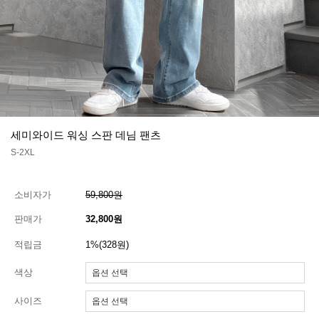
세미와이드 워싱 스판 데님 팬츠
S-2XL
소비자가
59,800원
판매가
32,800원
적립금
1%(328원)
색상
사이즈