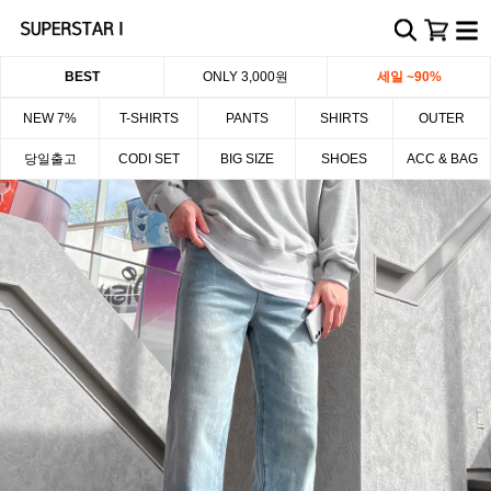
BEST
ONLY 3,000원
세일 ~90%
NEW 7%
T-SHIRTS
PANTS
SHIRTS
OUTER
당일출고
CODI SET
BIG SIZE
SHOES
ACC & BAG