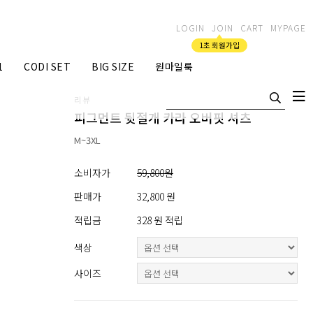
LOGIN
JOIN
CART
MYPAGE
1초 회원가입
1
CODI SET
BIG SIZE
원마일룩
리뷰
피그먼트 뒷절개 카라 오버핏 셔츠
M~3XL
소비자가
59,800원
판매가
32,800 원
적립금
328 원 적립
색상
사이즈