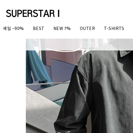
세일 ~90%
BEST
NEW 7%
OUTER
T-SHIRTS