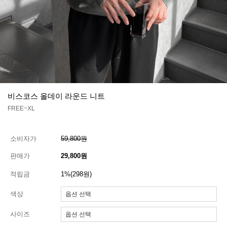
비스코스 올데이 라운드 니트
FREE~XL
소비자가
59,800원
판매가
29,800원
적립금
1%(298원)
색상
사이즈