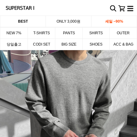
BEST
ONLY 3,000원
세일 ~90%
NEW 7%
T-SHIRTS
PANTS
SHIRTS
OUTER
당일출고
CODI SET
BIG SIZE
SHOES
ACC & BAG