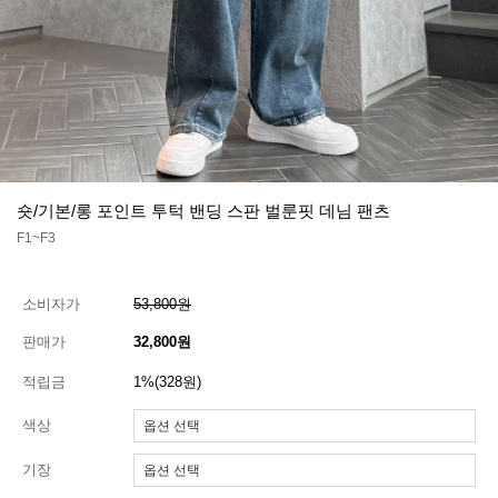
숏/기본/롱 포인트 투턱 밴딩 스판 벌룬핏 데님 팬츠
F1~F3
소비자가
53,800원
판매가
32,800원
적립금
1%(328원)
색상
기장