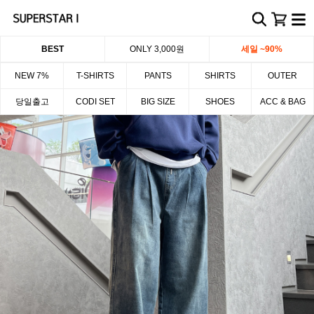
BEST
ONLY 3,000원
세일 ~90%
NEW 7%
T-SHIRTS
PANTS
SHIRTS
OUTER
당일출고
CODI SET
BIG SIZE
SHOES
ACC & BAG