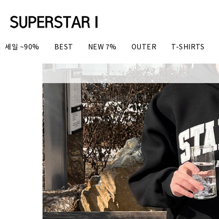
세일 ~90%
BEST
NEW 7%
OUTER
T-SHIRTS