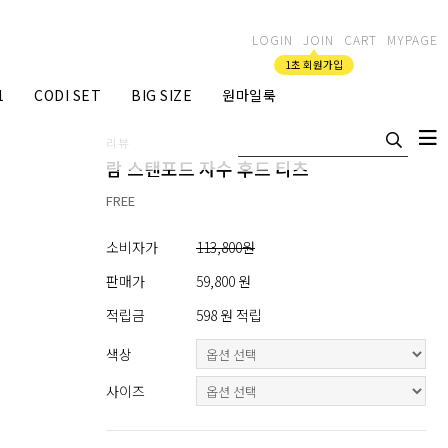
LOGIN
JOIN
CART
MYPAGE
1초 회원가입
1
CODI SET
BIG SIZE
원마일룩
리뷰
람 스탠포드 자수 후드 티츠
FREE
소비자가
113,800원
판매가
59,800 원
적립금
598 원 적립
색상
사이즈