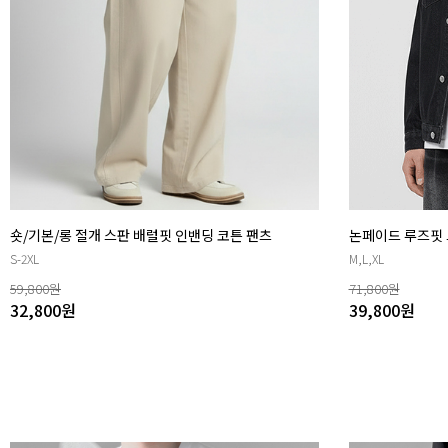
숏/기본/롱 절개 스판 배럴핏 인밴딩 코튼 팬츠
논페이드 루즈핏 
S-2XL
M,L,XL
59,800
원
71,800
원
32,800
원
39,800
원