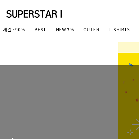
세일 ~90%
BEST
NEW 7%
OUTER
T-SHIRTS