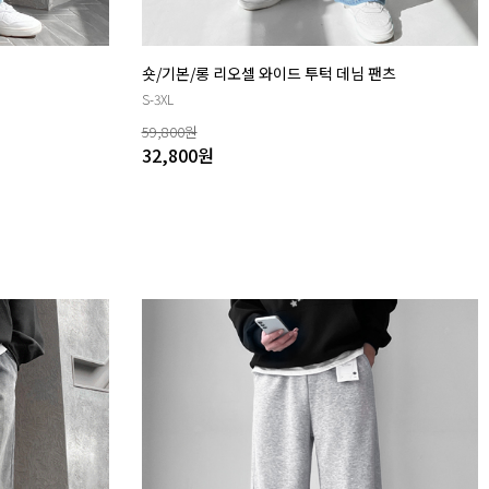
숏/기본/롱 리오셀 와이드 투턱 데님 팬츠
S-3XL
59,800
원
32,800
원