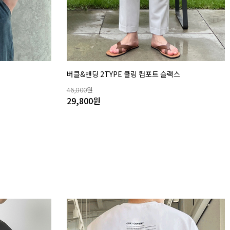
버클&밴딩 2TYPE 쿨링 컴포트 슬랙스
46,800
원
29,800
원