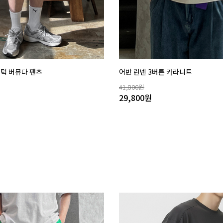
핀턱 버뮤다 팬츠
어반 린넨 3버튼 카라니트
41,800
원
29,800
원