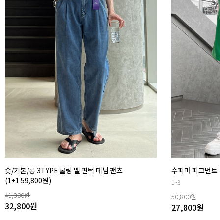
숏/기본/롱 3TYPE 쿨링 멜 핀턱 데님 팬츠
수피마 피그먼트 
(1+1 59,800원)
1~3
41,800
원
50,800
원
32,800
원
27,800
원