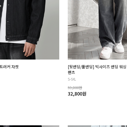
트러커 자켓
[뒷밴딩/풀밴딩] 빅사이즈 밴딩 워
팬츠
S-5XL
59,800
원
32,800
원