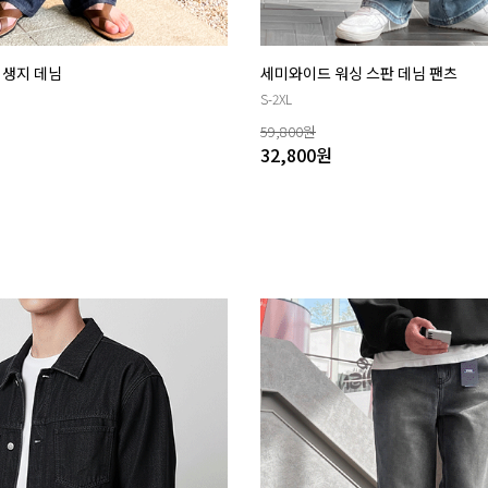
 생지 데님
세미와이드 워싱 스판 데님 팬츠
S-2XL
59,800
원
32,800
원