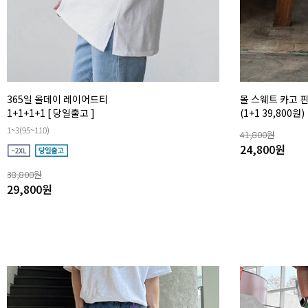
365일 올데이 레이어드티
몰 스웨트 카고 
1+1+1+1
[ 당일출고 ]
(1+1 39,800원)
1~3(95~110)
41,800
원
24,800
원
38,800
원
29,800
원