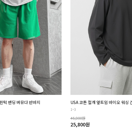
핀턱 밴딩 버뮤다 반바지
USA 코튼 절개 옆트임 바이오 워싱
1~3
46,800
원
25,800
원